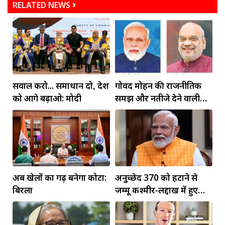
RELATED NEWS
सवाल करो... समाधान दो, देश
गोविंद मोहन की राजनीतिक
को आगे बढ़ाओ: मोदी
समझ और नतीजे देने वाली
कार्यशैली ने अमित शाह का
जीता भरोसा: डॉ. जगदीश चंद्र
अब खेलों का गढ़ बनेगा कोटा:
अनुच्छेद 370 को हटाने से
बिरला
जम्मू कश्मीर-लद्दाख में हुए
व्यापक बदलाव: PM मोदी