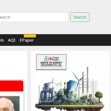
Search
Click Here
ls
AQI
EPaper