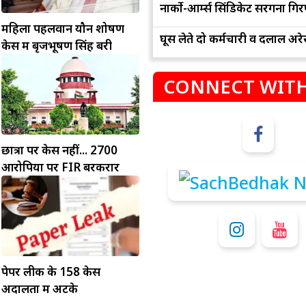
नार्को-आर्म्स सिंडिकेट सरगना गिर
महिला पहलवान यौन शोषण
घूस लेते दो कर्मचारी व दलाल अरेस
केस में बृजभूषण सिंह बरी
CONNECT WITH
छात्रों पर केस नहीं... 2700
म
कुंभ
आरोपियों पर FIR बरकरार
संभलकर रहे, जल्दबाजी नह
धनलाभ के अवसरों में वृद्धि के साथ अपनी योजनाओं
विवादों से बचे।
पर काम करते रहे।
पेपर लीक के 158 केस
अदालतों में अटके