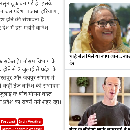
नसून टूफ बन गई है। इसके
हिमाचल प्रदेश, पंजाब, हरियाणा,
िश होने की संभावना है।
े देश में इस महीने बारिश
चाहे जेल मिले या जाए जान... जा
े संकेत हैं। मौसम विभाग के
देश
ोने से 2 जुलाई से प्रदेश के
 भरतपुर और जयपुर संभाग में
ं-कहीं तेज बारिश की संभावना
 6 जुलाई के बीच मौसम बदल
 प्रदेश का सबसे गर्म शहर रहा।
 Forecast
India Weather
मेटा के सीईओ मार्क जुकरबर्ग ने 
Jammu Kashmir Weather