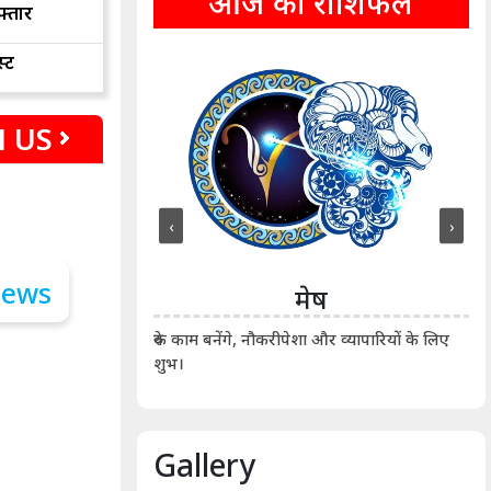
आज का राशिफल
फ्तार
्ट
 US
‹
›
ीन
मेष
ीं दिखाए। कानूनी वाद-
आर्
रुके काम बनेंगे, नौकरीपेशा और व्यापारियों के लिए
शुभ।
Gallery