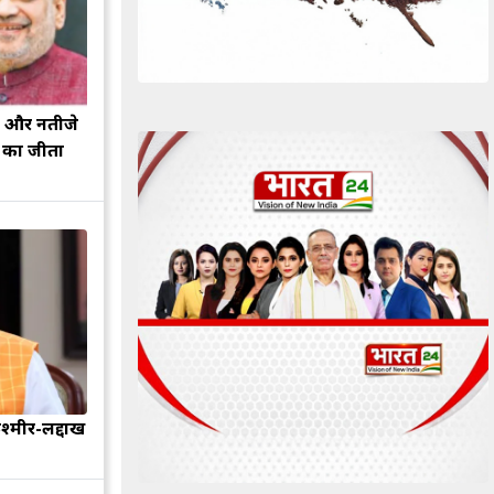
झ और नतीजे
ह का जीता
श्मीर-लद्दाख