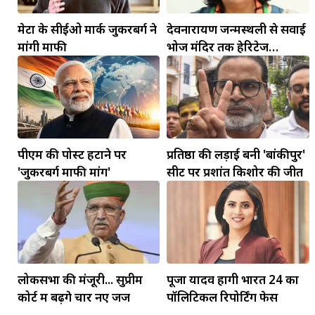
मेटा के सीईओ मार्क जुकरबर्ग ने
देवनारायण जन्मस्थली से सवाई
मांगी माफी
भोज मंदिर तक हेरिटेज
कॉरिडोर बनाने की मांग
पीएम की पोस्ट हटाने पर
प्रतिष्ठा की लड़ाई बनी 'बांकीपुर'
मकर
'जुकरबर्ग माफी मांगें'
सीट पर प्रशांत किशोर की जीत
धनु
सुखद पलों की प्राप्ति होगी। फिजूल के खर्चे बढ़ेंगे,
सुख सुविधाओं में इजाफा होगा।
, कोई बड़ी डील हाथ लग सकती
लोकसभा की मंजूरी... सुप्रीम
पूजा यादव होंगी भारत 24 का
कोर्ट में बढ़ेंगे चार नए जज
पॉलिटिकल रिपोर्टिंग फेस