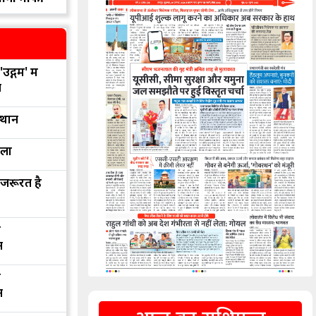
उद्गम' में
न
्थान
रला
 जरूरत है
द
न
द
न