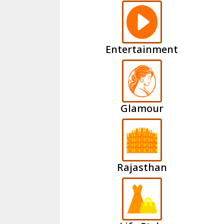
Entertainment
Glamour
Rajasthan