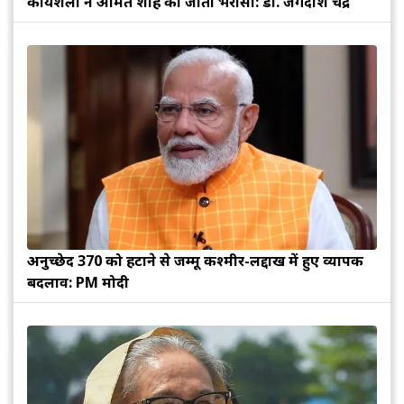
कार्यशैली ने अमित शाह का जीता भरोसा: डॉ. जगदीश चंद्र
अनुच्छेद 370 को हटाने से जम्मू कश्मीर-लद्दाख में हुए व्यापक
बदलाव: PM मोदी