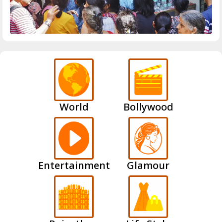
World
Bollywood
Entertainment
Glamour