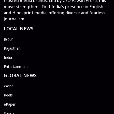
trusted media brands. Led by CEO Pawan Arora, this
move strengthens First India’s presence in English
and Hindi print media, offering diverse and fearless
journalism.
LOCAL NEWS
Jaipur
Rajasthan
India
Entertainment
GLOBAL NEWS
World
Reels
ePaper
Sports