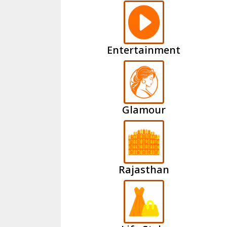
Entertainment
Glamour
Rajasthan