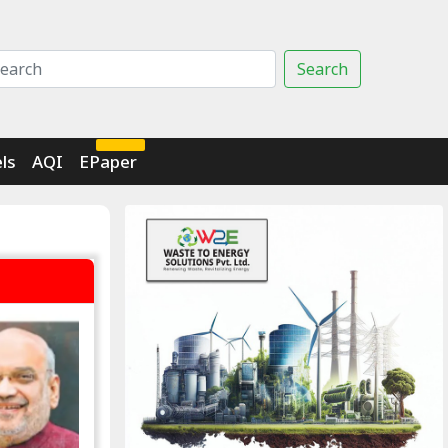
Search
Click Here
ls
AQI
EPaper