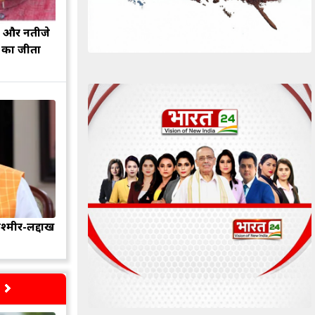
झ और नतीजे
ह का जीता
श्मीर-लद्दाख