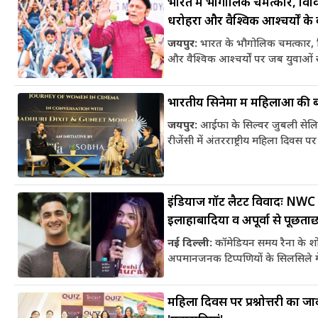
भारत में भौगोलिक चमत्कार, विव
धरोहरों और वैश्विक आश्चर्यों के 
जयपुर:
भारत के भौगोलिक चमत्कार, व
और वैश्विक आश्चर्यों पर जब युवाओं स
भारतीय सिनेमा में महिलाओं की ब
जयपुर:
आईफा के सिल्वर जुबली सेलिब
रीजेंसी में अंतरराष्ट्रीय महिला दिवस 
इंडियाज गॉट लैटेंट विवादः NWC 
इलाहाबादिया व अपूर्वा से पूछता
नई दिल्ली:
कॉमेडियन समय रैना के शो '
अपमानजनक टिप्पणियों के सिलसिले म
महिला दिवस पर प्रश्नोत्तरी का जाद