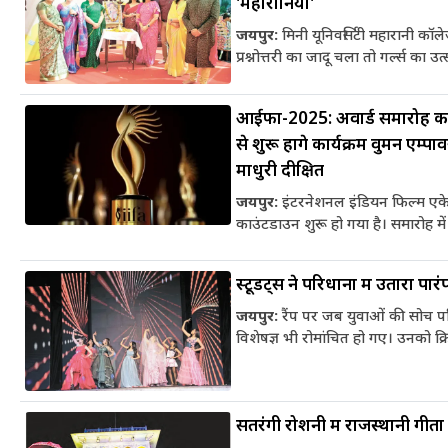
'महारानियां'
जयपुर:
मिनी यूनिवर्सिटी महारानी कॉल
प्रश्नोत्तरी का जादू चला तो गर्ल्स का उ
आईफा-2025: अवार्ड समारोह का
से शुरू होंगे कार्यक्रम वुमन एम्प
माधुरी दीक्षित
जयपुर:
इंटरनेशनल इंडियन फिल्म ए
काउंटडाउन शुरू हो गया है। समारोह में
स्टूडेंट्स ने परिधानों में उतारा पारं
जयपुर:
रैंप पर जब युवाओं की सोच पर
विशेषज्ञ भी रोमांचित हो गए। उनको क्र
सतरंगी रोशनी में राजस्थानी गीतों