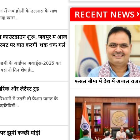
ेज में जब होली के उल्लास के साथ
RECENT NEWS
त्साह खास...
 काउंटडाउन शुरू, जयपुर में आज
ावरमेंट पर बात करेंगी 'धक धक गर्ल'
केडमी के आईफा अवार्ड्स-2025 का
 बस दो दिन शेष है...
फसल बीमा में देश में अव्वल राज
परिक और लेटेस्ट ट्रेंड
िधानों में उतरी तो फैशन जगत के
िएटिविटी...
 पर झूमी कच्छी घोड़ी