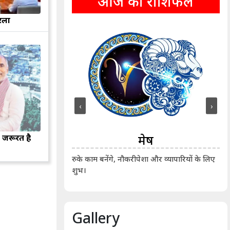
आज का राशिफल
रला
‹
›
ीन
मेष
 जरूरत है
ीं दिखाए। कानूनी वाद-
आर्
रुके काम बनेंगे, नौकरीपेशा और व्यापारियों के लिए
शुभ।
Gallery