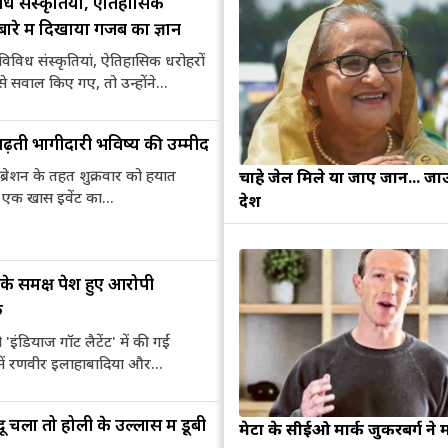
िध संस्कृतियों, ऐतिहासिक
बारे में दिखाया गजब का ज्ञान
िविध संस्कृतियां, ऐतिहासिक धरोहरों
े सवाल किए गए, तो उन्होंने...
ढ़ती भागीदारी भविष्य की उम्मीद
्रेशन के तहत शुक्रवार को हयात
चाहे जेल मिले या जाए जान... जा
पर एक खास इवेंट का...
देश
के समक्ष पेश हुए आरोपी
छ
इंडियाज गॉट लैटेंट' में की गईं
ें रणवीर इलाहाबादिया और...
ू चला तो होली के उल्लास में डूबी
मेटा के सीईओ मार्क जुकरबर्ग ने 