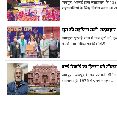
जयपुर:
अल्बर्ट हॉल संग्रहालय के 139
शहरवासियों के लिए विशेष कार्यक्रम
सुरों की महफिल सजी, सदाबहार गी
जयपुर:
सुरम्ई शाम में जब सुरों की ग
में खो गया। मौका था पिंकसिटी...
मकर
वर्ल्ड रिकॉर्ड का हिस्सा बने डॉक
धनु
सुखद पलों की प्राप्ति होगी। फिजूल के खर्चे बढ़ेंगे,
जयपुर
: जयपुर के मंच पर बने सिंगिंग क
सुख सुविधाओं में इजाफा होगा।
, कोई बड़ी डील हाथ लग सकती
शामिल रहे। 1976 में एमबीबीएस...