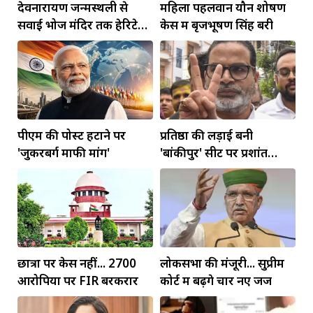
देवनारायण जन्मस्थली से
महिला पहलवान यौन शोषण
सवाई भोज मंदिर तक हेरिटेज
केस में बृजभूषण सिंह बरी
कॉरिडोर बनाने की मांग
पीएम की पोस्ट हटाने पर
प्रतिष्ठा की लड़ाई बनी
'जुकरबर्ग माफी मांगें'
'बांकीपुर' सीट पर प्रशांत
किशोर की जीत
छात्रों पर केस नहीं... 2700
लोकसभा की मंजूरी... सुप्रीम
आरोपियों पर FIR बरकरार
कोर्ट में बढ़ेंगे चार नए जज