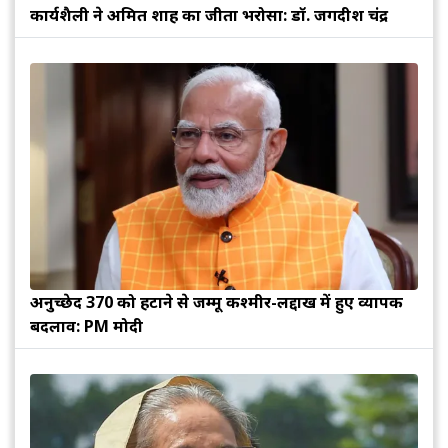
कार्यशैली ने अमित शाह का जीता भरोसा: डॉ. जगदीश चंद्र
अनुच्छेद 370 को हटाने से जम्मू कश्मीर-लद्दाख में हुए व्यापक
बदलाव: PM मोदी