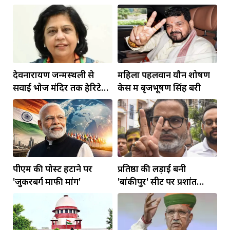
देवनारायण जन्मस्थली से
महिला पहलवान यौन शोषण
सवाई भोज मंदिर तक हेरिटेज
केस में बृजभूषण सिंह बरी
कॉरिडोर बनाने की मांग
पीएम की पोस्ट हटाने पर
प्रतिष्ठा की लड़ाई बनी
'जुकरबर्ग माफी मांगें'
'बांकीपुर' सीट पर प्रशांत
किशोर की जीत