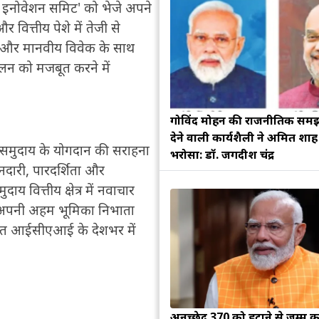
नोवेशन समिट' को भेजे अपने
र वित्तीय पेशे में तेजी से
ी और मानवीय विवेक के साथ
लन को मजबूत करने में
गोविंद मोहन की राजनीतिक सम
देने वाली कार्यशैली ने अमित शा
(सीए) समुदाय के योगदान की सराहना
भरोसा: डॉ. जगदीश चंद्र
नदारी, पारदर्शिता और
य वित्तीय क्षेत्र में नवाचार
में अपनी अहम भूमिका निभाता
पित आईसीएआई के देशभर में
अनुच्छेद 370 को हटाने से जम्मू क