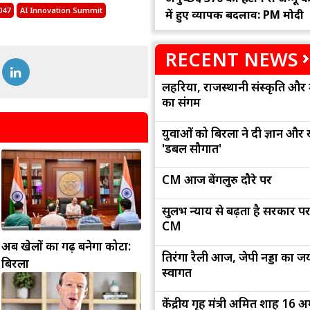
047
AI Innovation Summit
में हुए व्यापक बदलाव: PM मोदी
RECENT NEWS
लहरिया, राजस्थानी संस्कृति और 
का संगम
युवाओं को बिरला ने दी ज्ञान और
'डबल सौगात'
CM आज बेंगलुरु दौरे पर
सुलभ न्याय से बढ़ता है सरकार पर
CM
अब खेलों का गढ़ बनेगा कोटा:
तिरंगा रैली आज, जेपी नड्डा का जयप
बिरला
स्वागत
केंद्रीय गृह मंत्री अमित शाह 16 