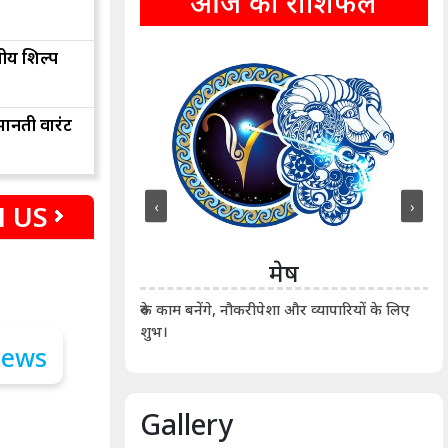
आज का राशिफल
तीय शिल्प
ानती वारंट
‹
›
 US
ीन
मेष
ीं दिखाए। कानूनी वाद-
आर्
रुके काम बनेंगे, नौकरीपेशा और व्यापारियों के लिए
शुभ।
Gallery