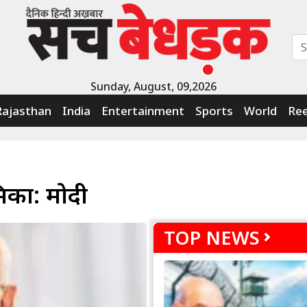
Sunday, August, 09,2026
Rajasthan
India
Entertainment
Sports
World
Ree
िका: मोदी
TOP NEWS