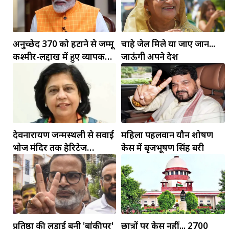
अनुच्छेद 370 को हटाने से जम्मू
चाहे जेल मिले या जाए जान...
कश्मीर-लद्दाख में हुए व्यापक
जाऊंगी अपने देश
बदलाव: PM मोदी
मकर
धनु
देवनारायण जन्मस्थली से सवाई
महिला पहलवान यौन शोषण
सुखद पलों की प्राप्ति होगी। फिजूल के खर्चे बढ़ेंगे,
भोज मंदिर तक हेरिटेज
केस में बृजभूषण सिंह बरी
सुख सुविधाओं में इजाफा होगा।
, कोई बड़ी डील हाथ लग सकती
कॉरिडोर बनाने की मांग
प्रतिष्ठा की लड़ाई बनी 'बांकीपुर'
छात्रों पर केस नहीं... 2700