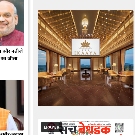
झ और नतीजे
ह का जीता
EPAPER
श्मीर-लद्दाख