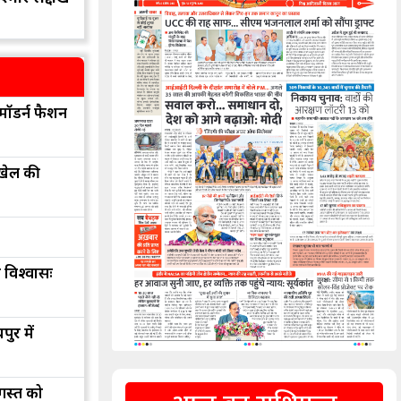
मॉडर्न फैशन
 खेल की
 विश्वासः
ुर में
अगस्त को