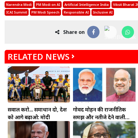
Narendra Modi
PM Modi on AI
Artificial Intelligence India
Viksit Bharat 2
ICAI Summit
PM Modi Speech
Responsible AI
Inclusive AI
Share on
RELATED NEWS
सवाल करो... समाधान दो, देश
गोविंद मोहन की राजनीतिक
को आगे बढ़ाओ: मोदी
समझ और नतीजे देने वाली
कार्यशैली ने अमित शाह का
जीता भरोसा: डॉ. जगदीश चंद्र