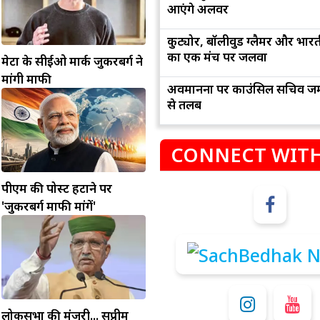
आएंगे अलवर
कुट्योर, बॉलीवुड ग्लैमर और भार
का एक मंच पर जलवा
मेटा के सीईओ मार्क जुकरबर्ग ने
मांगी माफी
अवमानना पर काउंसिल सचिव जम
से तलब
CONNECT WITH
म
कुंभ
पीएम की पोस्ट हटाने पर
संभलकर रहे, जल्दबाजी नह
धनलाभ के अवसरों में वृद्धि के साथ अपनी योजनाओं
'जुकरबर्ग माफी मांगें'
विवादों से बचे।
पर काम करते रहे।
लोकसभा की मंजूरी... सुप्रीम