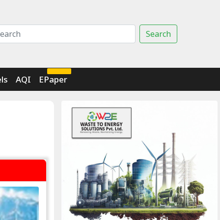
Search
Click Here
ls
AQI
EPaper