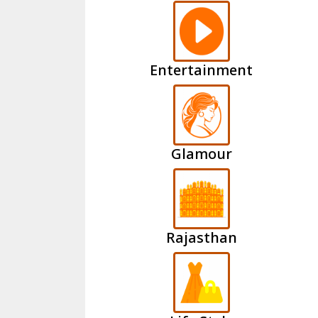
Entertainment
Glamour
Rajasthan