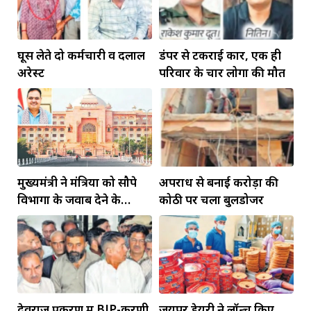
घूस लेते दो कर्मचारी व दलाल
डंपर से टकराई कार, एक ही
अरेस्ट
परिवार के चार लोगों की मौत
मुख्यमंत्री ने मंत्रियों को सौपे
अपराध से बनाई करोड़ों की
विभागों के जवाब देने के
कोठी पर चला बुलडोजर
दायित्व
देवराज प्रकरण में BJP-करणी
जयपुर डेयरी ने लॉन्च किए