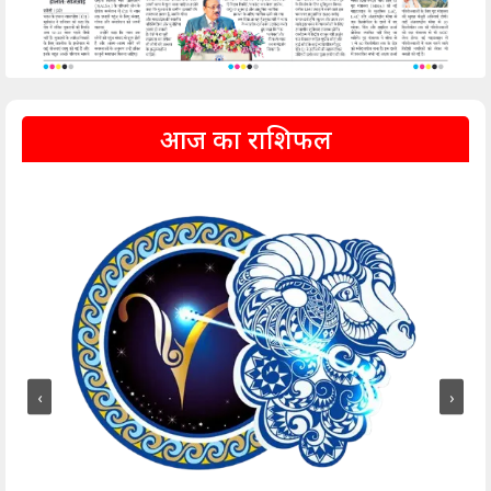
आज का राशिफल
‹
›