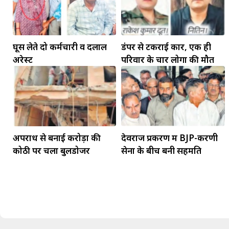
घूस लेते दो कर्मचारी व दलाल
डंपर से टकराई कार, एक ही
अरेस्ट
परिवार के चार लोगों की मौत
मकर
धनु
अपराध से बनाई करोड़ों की
देवराज प्रकरण में BJP-करणी
सुखद पलों की प्राप्ति होगी। फिजूल के खर्चे बढ़ेंगे,
कोठी पर चला बुलडोजर
सेना के बीच बनी सहमति
सुख सुविधाओं में इजाफा होगा।
, कोई बड़ी डील हाथ लग सकती