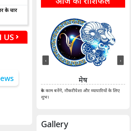
आज का राशिफल
ार के चार
 US
‹
›
ीन
मेष
ीं दिखाए। कानूनी वाद-
आर्
रुके काम बनेंगे, नौकरीपेशा और व्यापारियों के लिए
शुभ।
Gallery