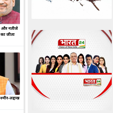
झ और नतीजे
ह का जीता
श्मीर-लद्दाख