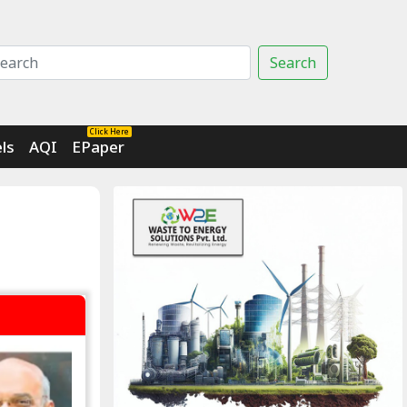
Search
Click Here
ls
AQI
EPaper