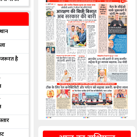
्थान
रला
 जरूरत है
द
न
द
न
फ्तार
्ट