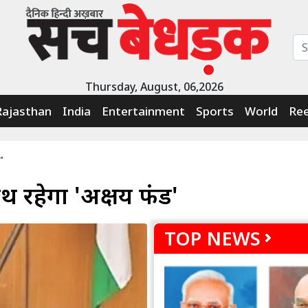
Thursday, August, 06,2026
Rajasthan
India
Entertainment
Sports
World
Ree
'
ाथ रहेगा 'अक्षय फंड'
TOP NEWS