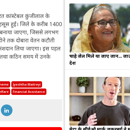
्यरत कांस्टेबल कुंजीलाल के
हसूस हुई। जिले के करीब 1400
फंड बनाया जाएगा, जिससे लगभग
होने तक दोबारा वेतन कटौती
क अंशदान लिया जाएगा। इस पहल
चाहे जेल मिले या जाए जान... जा
गी तथा कठिन समय में उनके
देश
cheme
Jyeshtha Maitreyi
elfare
Financial Assistance
मेटा के सीईओ मार्क जुकरबर्ग ने 