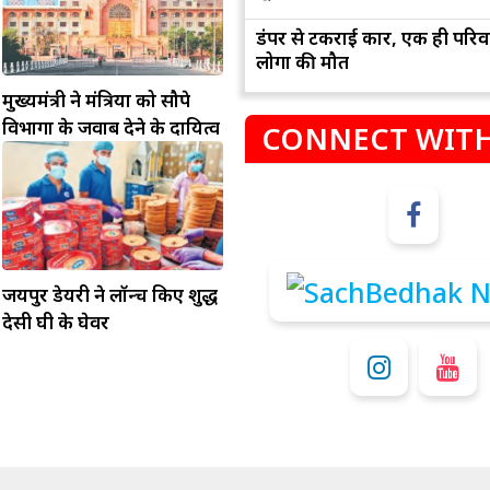
डंपर से टकराई कार, एक ही परिव
लोगों की मौत
मुख्यमंत्री ने मंत्रियों को सौपे
विभागों के जवाब देने के दायित्व
CONNECT WITH
म
कुंभ
जयपुर डेयरी ने लॉन्च किए शुद्ध
संभलकर रहे, जल्दबाजी नह
धनलाभ के अवसरों में वृद्धि के साथ अपनी योजनाओं
देसी घी के घेवर
विवादों से बचे।
पर काम करते रहे।