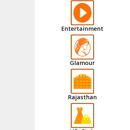
Entertainment
Glamour
Rajasthan