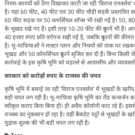
नियम-कायदों को ठेंगा दिखाकर काटी जा रही 'विराज एनक्लेव'
है। यहां 60 फीट, 40 फीट एवं 30 फीट चौड़ी सड़कें प्रस्तावित 
60 फीट सड़क पर 50 कमर्शियल शॉप्स भी रखी गई है। 50, 80
के भूखंड रखे गए हैं। इसी तरह 10-20 फीट की दुकानें भी हैं।
40 हजार रुपए प्रति वर्गगज रखी गई है, जबकि दुकानों की कीम
है। भू-माफियाओं ने मास्टर प्लान और नियमों को ताक पर 
भूखंड और 50 कॉमर्शियल दुकानें सृजित कर दी हैं। बिना किसी 
कार्रवाई के इस कृषि भूमि को धड़ल्ले से आवासीय और व्यावसायि
मकर
सरकार को करोड़ों रुपए के राजस्व की चपत
धनु
सुखद पलों की प्राप्ति होगी। फिजूल के खर्चे बढ़ेंगे,
कृषि भूमि में बसाई जा रही 'विराज एनक्लेव' में भूखंडों के खरी
सुख सुविधाओं में इजाफा होगा।
, कोई बड़ी डील हाथ लग सकती
बड़ी चपत लग रही है। भू-माफिया कृषि भूमि का लैंड कन्वर्जन क
स्वीकृत कराए बिना बिना ही। ही अवैध कॉलोनी काट रहे हैं। इससे
राजस्व का नुकसान हो रहा है। वहीं बैकडेट पट्टों से भूखंडों के खर
मुद्रांक शुल्क की भी बड़ी चपत लग रही है।