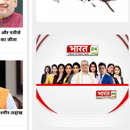
झ और नतीजे
ह का जीता
श्मीर-लद्दाख