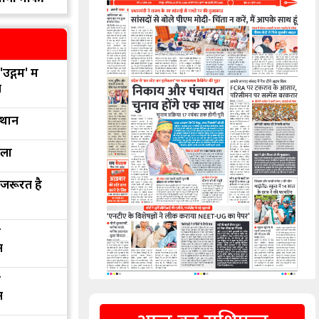
उद्गम' में
न
्थान
रला
 जरूरत है
द
न
द
न