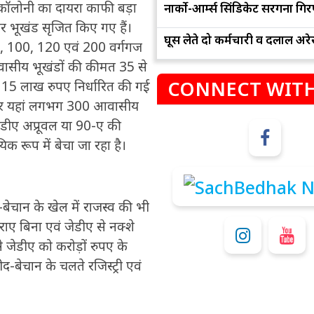
 कॉलोनी का दायरा काफी बड़ा
नार्को-आर्म्स सिंडिकेट सरगना गिर
कर भूखंड सृजित किए गए हैं।
घूस लेते दो कर्मचारी व दलाल अरेस
, 100, 120 एवं 200 वर्गगज
 आवासीय भूखंडों की कीमत 35 से
CONNECT WITH
त 15 लाख रुपए निर्धारित की गई
रखकर यहां लगभग 300 आवासीय
जेडीए अप्रूवल या 90-ए की
क रूप में बेचा जा रहा है।
म
कुंभ
संभलकर रहे, जल्दबाजी नह
धनलाभ के अवसरों में वृद्धि के साथ अपनी योजनाओं
द-बेचान के खेल में राजस्व की भी
विवादों से बचे।
पर काम करते रहे।
राए बिना एवं जेडीए से नक्शे
 जेडीए को करोड़ों रुपए के
ीद-बेचान के चलते रजिस्ट्री एवं