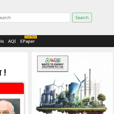
Search
Click Here
ls
AQI
EPaper
 !