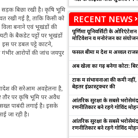
की सड़क बिछा रखी है। कृषि भूमि
RECENT NEWS
यथावत रखी गई है, ताकि किसी को
 विला बनाने एवं भूखंडों की
पूर्णिमा यूनिवर्सिटी के ओरिएंटेशन '
 के बैकडेट पट्टों पर भूखंडों
मोटिवेशन व मनोरंजन का संयोज
 इस पर डबल पट्टे काटने,
फसल बीमा में देश में अव्वल राजस
े गंभीर आरोपों की जांच जयपुर
अब खेलों का गढ़ बनेगा कोटा: बि
टोंक में संभावनाओं की कमी नहीं,
बेहतर इंफ्रास्ट्रक्चर की
 आदेश की सरेआम अवहेलना है,
ष्ट तौर पर कृषि भूमि पर अवैध
आंतरिक सुरक्षा के सबसे भरोसेमं
 सख्त पाबंदी लगाई है। इसके
रणनीतिकार बने रहेंगे गोविंद मोह
ाई जा रही है।
आंतरिक सुरक्षा के सबसे भरोसेमं
रणनीतिकार बने रहेंगे गोविंद मोह