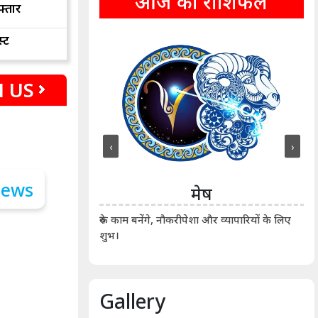
आज का राशिफल
फ्तार
्ट
 US
‹
›
ीन
मेष
ीं दिखाए। कानूनी वाद-
आर्
रुके काम बनेंगे, नौकरीपेशा और व्यापारियों के लिए
शुभ।
Gallery