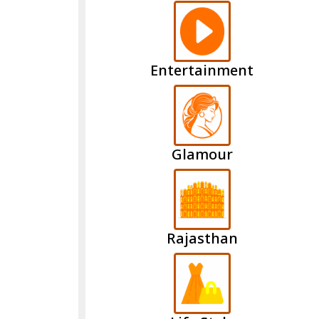
Entertainment
Glamour
Rajasthan