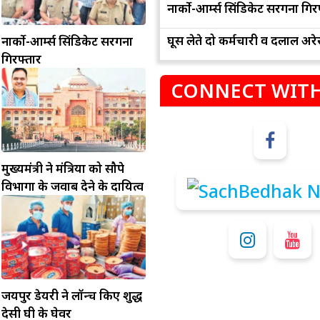
नार्को-आर्म्स सिंडिकेट सरगना गिर
घूस लेते दो कर्मचारी व दलाल अरेस
नार्को-आर्म्स सिंडिकेट सरगना
गिरफ्तार
CONNECT WITH
म
कुंभ
मुख्यमंत्री ने मंत्रियों को सौपे
विभागों के जवाब देने के दायित्व
संभलकर रहे, जल्दबाजी नह
धनलाभ के अवसरों में वृद्धि के साथ अपनी योजनाओं
विवादों से बचे।
पर काम करते रहे।
जयपुर डेयरी ने लॉन्च किए शुद्ध
देसी घी के घेवर