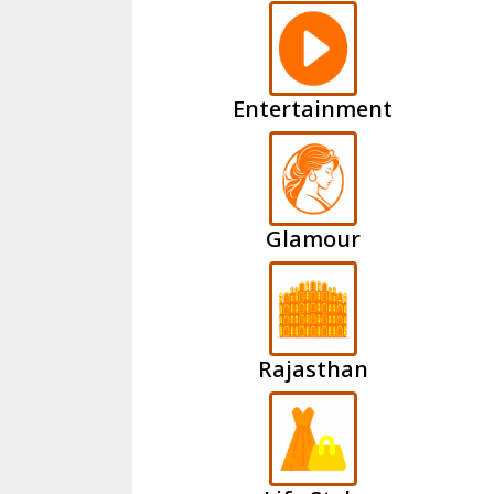
Entertainment
Glamour
Rajasthan