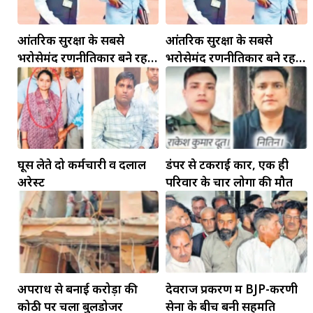
आंतरिक सुरक्षा के सबसे
आंतरिक सुरक्षा के सबसे
भरोसेमंद रणनीतिकार बने रहेंगे
भरोसेमंद रणनीतिकार बने रहेंगे
गोविंद मोहन
गोविंद मोहन
मकर
घूस लेते दो कर्मचारी व दलाल
डंपर से टकराई कार, एक ही
धनु
अरेस्ट
परिवार के चार लोगों की मौत
सुखद पलों की प्राप्ति होगी। फिजूल के खर्चे बढ़ेंगे,
सुख सुविधाओं में इजाफा होगा।
, कोई बड़ी डील हाथ लग सकती
अपराध से बनाई करोड़ों की
देवराज प्रकरण में BJP-करणी
कोठी पर चला बुलडोजर
सेना के बीच बनी सहमति