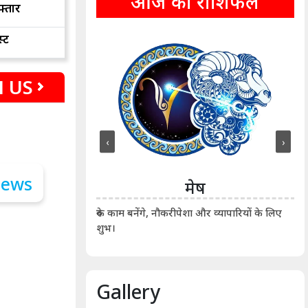
आज का राशिफल
फ्तार
्ट
 US
‹
›
ीन
मेष
ीं दिखाए। कानूनी वाद-
आर्
रुके काम बनेंगे, नौकरीपेशा और व्यापारियों के लिए
शुभ।
Gallery