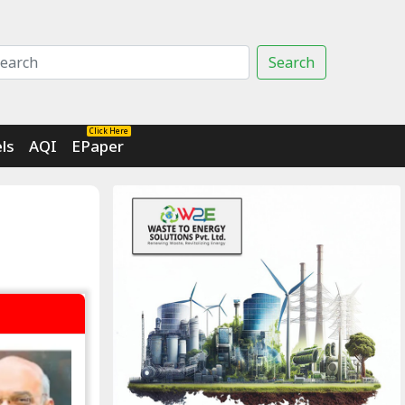
Search
Click Here
ls
AQI
EPaper