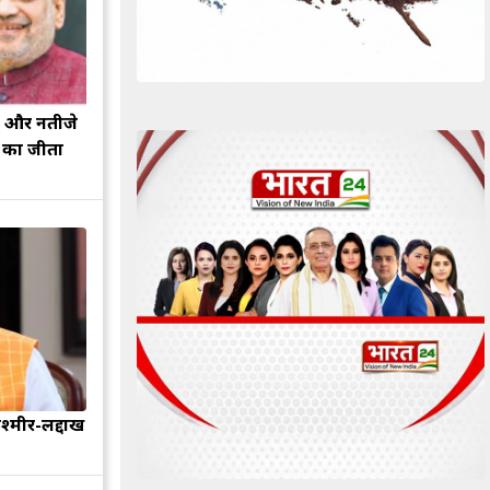
झ और नतीजे
ह का जीता
श्मीर-लद्दाख