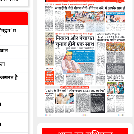
उद्गम' में
न
्थान
रला
 जरूरत है
द
न
द
न