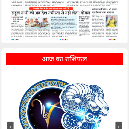
आज का राशिफल
‹
›