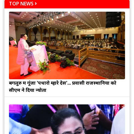
TOP NEWS
बेंगलुरु में गूंजा 'पधारो म्हारे देस'... प्रवासी राजस्थानियों को
सीएम ने दिया न्योता