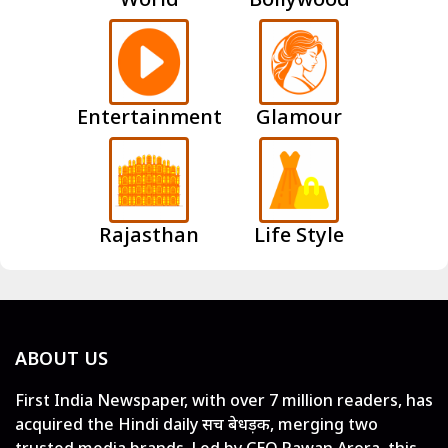
Entertainment
Glamour
Rajasthan
Life Style
ABOUT US
First India Newspaper, with over 7 million readers, has
acquired the Hindi daily सच बेधड़क, merging two
trusted media brands. Led by CEO Pawan Arora, this