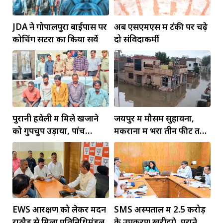
JDA ने गोपालपुरा बाईपास पर
अब एसएमएस में टंकी पर चढ़े
कोचिंग सेंटरों का किया सर्वे
दो संविदाकर्मी
पुरानी हवेली में मिले खजाने
जयपुर में मौसम सुहावना,
को गुपचुप उड़ाया, पांच
मकराना में भरा तीन फीट तक
गिरफ्तार
पानी
EWS आरक्षण को लेकर मदन
SMS अस्पताल में 2.5 करोड़
राठौड़ से मिला प्रतिनिधिमंडल
के उपकरण खरीदेंगे, पुराने