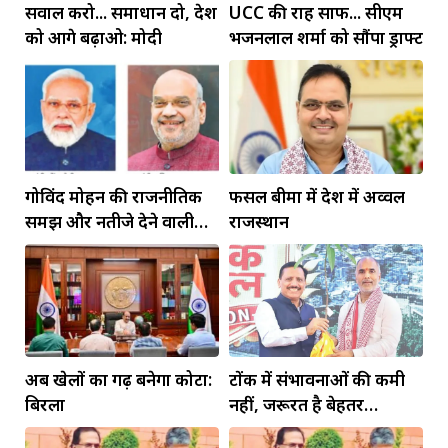
सवाल करो... समाधान दो, देश
UCC की राह साफ... सीएम
को आगे बढ़ाओ: मोदी
भजनलाल शर्मा को सौंपा ड्राफ्ट
गोविंद मोहन की राजनीतिक
फसल बीमा में देश में अव्वल
समझ और नतीजे देने वाली
राजस्थान
कार्यशैली ने अमित शाह का
जीता भरोसा: डॉ. जगदीश चंद्र
अब खेलों का गढ़ बनेगा कोटा:
टोंक में संभावनाओं की कमी
बिरला
नहीं, जरूरत है बेहतर
इंफ्रास्ट्रक्चर की