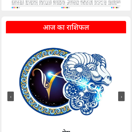
आज का राशिफल
‹
›