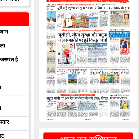
्थान
रला
 जरूरत है
द
न
द
न
फ्तार
्ट