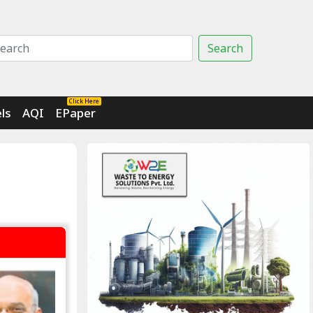
Search
Click Here
ls
AQI
EPaper