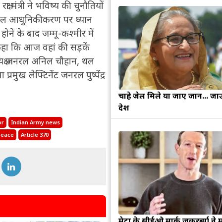
षा मंत्री ने भविष्य की चुनौतियों
और बल आधुनिकीकरण पर ध्यान
त होने के बाद जम्मू-कश्मीर में
कहा कि आज वहां की सड़कें
 अध्यक्ष जनरल अनिल चौहान, थल
ा प्रमुख लेफ्टिनेंट जनरल पुष्पेंद्र
चाहे जेल मिले या जाए जान... जा
देश
or
Indian Army news
peace
Article 370
मेटा के सीईओ मार्क जुकरबर्ग ने 