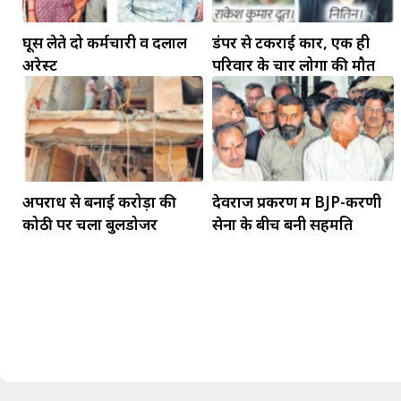
घूस लेते दो कर्मचारी व दलाल
डंपर से टकराई कार, एक ही
अरेस्ट
परिवार के चार लोगों की मौत
अपराध से बनाई करोड़ों की
देवराज प्रकरण में BJP-करणी
मकर
कोठी पर चला बुलडोजर
सेना के बीच बनी सहमति
धनु
सुखद पलों की प्राप्ति होगी। फिजूल के खर्चे बढ़ेंगे,
सुख सुविधाओं में इजाफा होगा।
, कोई बड़ी डील हाथ लग सकती