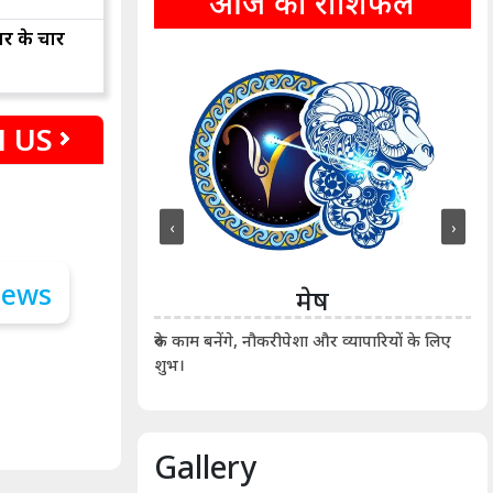
आज का राशिफल
ार के चार
 US
‹
›
ीन
मेष
ीं दिखाए। कानूनी वाद-
आर्
रुके काम बनेंगे, नौकरीपेशा और व्यापारियों के लिए
शुभ।
Gallery