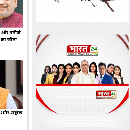
झ और नतीजे
ह का जीता
श्मीर-लद्दाख