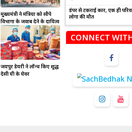
डंपर से टकराई कार, एक ही परिव
मुख्यमंत्री ने मंत्रियों को सौपे
लोगों की मौत
विभागों के जवाब देने के दायित्व
CONNECT WITH
जयपुर डेयरी ने लॉन्च किए शुद्ध
म
कुंभ
देसी घी के घेवर
संभलकर रहे, जल्दबाजी नह
धनलाभ के अवसरों में वृद्धि के साथ अपनी योजनाओं
विवादों से बचे।
पर काम करते रहे।