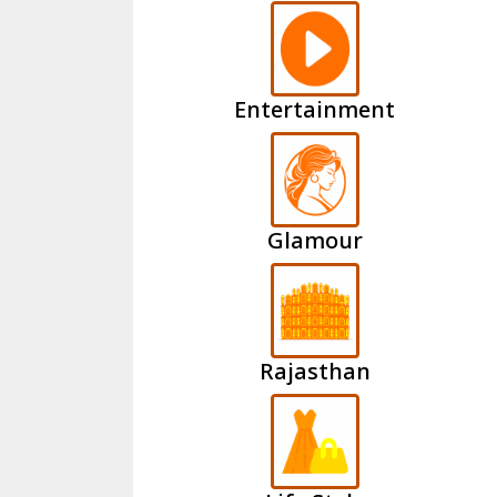
Entertainment
Glamour
Rajasthan