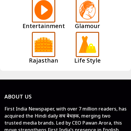
Entertainment
Glamour
Rajasthan
Life Style
ABOUT US
First India Newspaper, with over 7 million readers, has
acquired the Hindi daily सच बेधड़क, merging two
trusted media brands. Led by CEO Pawan Arora, this
move strengthens First India’s presence in English