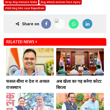
stray dog menace India
dog attack woman face injury
child dog bite case Rajasthan
Share on
RELATED NEWS
फसल बीमा में देश में अव्वल
अब खेलों का गढ़ बनेगा कोटा:
राजस्थान
बिरला