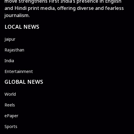
move strengthens First India’s presence in English
and Hindi print media, offering diverse and fearless
journalism.
LOCAL NEWS
Jaipur
Rajasthan
India
Entertainment
GLOBAL NEWS
World
Reels
ePaper
Sports