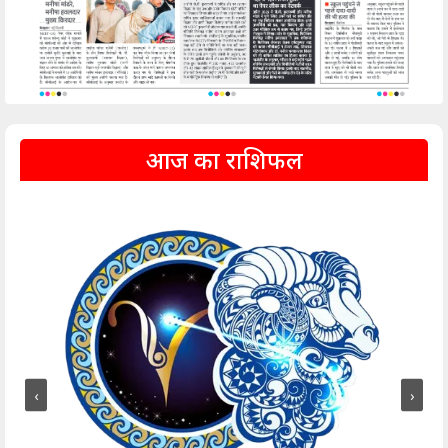
आज का राशिफल
‹
›