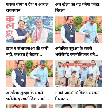
फसल बीमा में देश में अव्वल
अब खेलों का गढ़ बनेगा कोटा:
राजस्थान
बिरला
टोंक में संभावनाओं की कमी
आंतरिक सुरक्षा के सबसे
नहीं, जरूरत है बेहतर
भरोसेमंद रणनीतिकार बने
इंफ्रास्ट्रक्चर की
रहेंगे गोविंद मोहन
आंतरिक सुरक्षा के सबसे
नार्को-आर्म्स सिंडिकेट सरगना
भरोसेमंद रणनीतिकार बने
गिरफ्तार
रहेंगे गोविंद मोहन