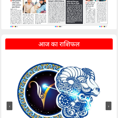
आज का राशिफल
‹
›