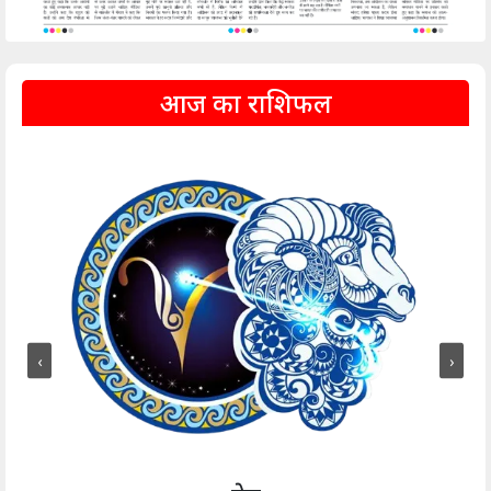
आज का राशिफल
‹
›