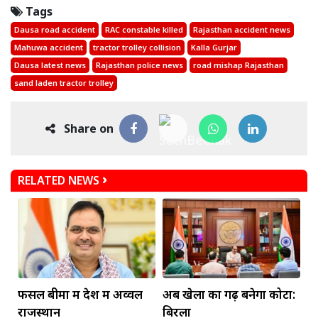
Tags
Dausa road accident
RAC constable killed
Rajasthan accident news
Mahuwa accident
tractor trolley collision
Kalla Gurjar
Dausa latest news
Rajasthan police news
road mishap Rajasthan
sand laden tractor trolley
Share on
RELATED NEWS
फसल बीमा में देश में अव्वल
अब खेलों का गढ़ बनेगा कोटा:
राजस्थान
बिरला