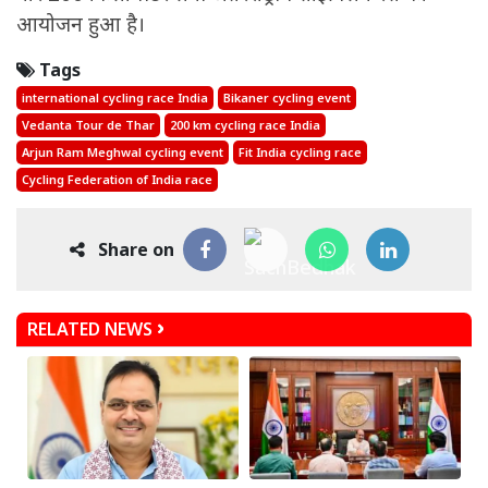
आयोजन हुआ है।
Tags
international cycling race India
Bikaner cycling event
Vedanta Tour de Thar
200 km cycling race India
Arjun Ram Meghwal cycling event
Fit India cycling race
Cycling Federation of India race
Share on
RELATED NEWS