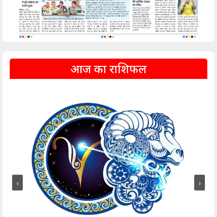
आज का राशिफल
‹
›