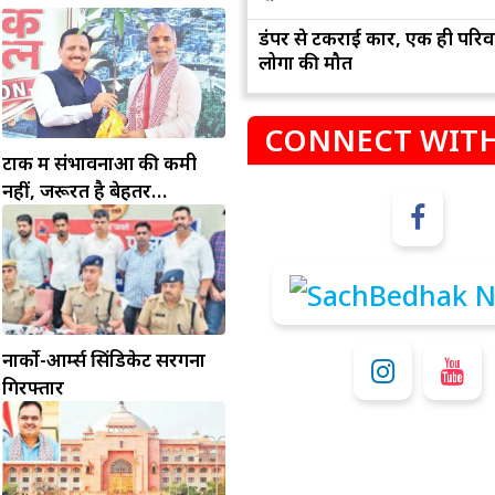
डंपर से टकराई कार, एक ही परिव
लोगों की मौत
CONNECT WITH
टोंक में संभावनाओं की कमी
नहीं, जरूरत है बेहतर
इंफ्रास्ट्रक्चर की
म
कुंभ
संभलकर रहे, जल्दबाजी नह
धनलाभ के अवसरों में वृद्धि के साथ अपनी योजनाओं
विवादों से बचे।
पर काम करते रहे।
नार्को-आर्म्स सिंडिकेट सरगना
गिरफ्तार