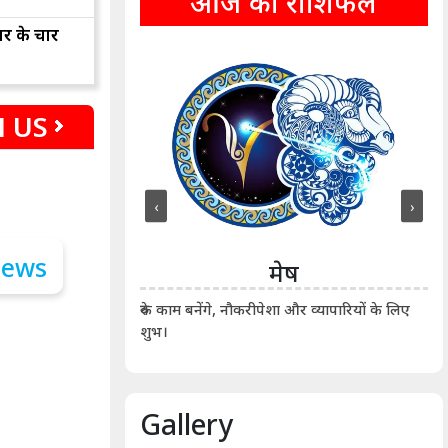
आज का राशिफल
ार के चार
 US
‹
›
ीन
मेष
ीं दिखाए। कानूनी वाद-
आर्
रुके काम बनेंगे, नौकरीपेशा और व्यापारियों के लिए
शुभ।
Gallery