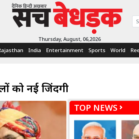
Thursday, August, 06,2026
Rajasthan
India
Entertainment
Sports
World
Ree
ूलों को नई जिंदगी
TOP NEWS