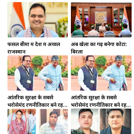
फसल बीमा में देश में अव्वल
अब खेलों का गढ़ बनेगा कोटा:
राजस्थान
बिरला
मकर
धनु
सुखद पलों की प्राप्ति होगी। फिजूल के खर्चे बढ़ेंगे,
सुख सुविधाओं में इजाफा होगा।
, कोई बड़ी डील हाथ लग सकती
आंतरिक सुरक्षा के सबसे
आंतरिक सुरक्षा के सबसे
भरोसेमंद रणनीतिकार बने रहेंगे
भरोसेमंद रणनीतिकार बने रहेंगे
गोविंद मोहन
गोविंद मोहन