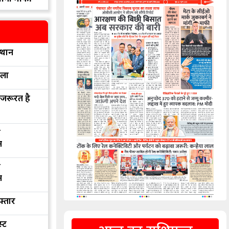
्थान
रला
 जरूरत है
द
न
द
न
फ्तार
्ट