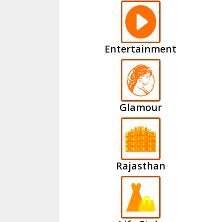
Entertainment
Glamour
Rajasthan