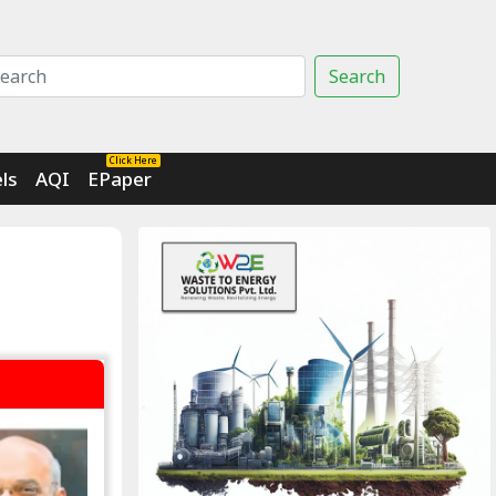
Search
Click Here
ls
AQI
EPaper