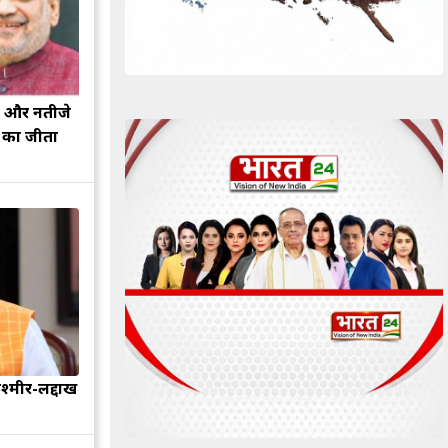
झ और नतीजे
ह का जीता
श्मीर-लद्दाख