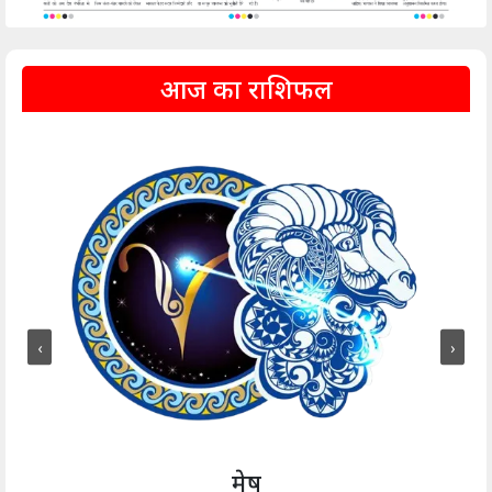
आज का राशिफल
‹
›
मेष