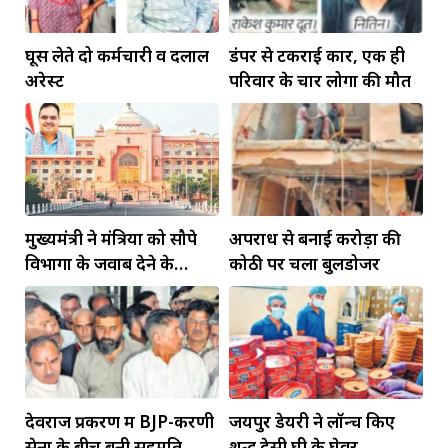
घूस लेते दो कर्मचारी व दलाल
डंपर से टकराई कार, एक ही
अरेस्ट
परिवार के चार लोगों की मौत
मुख्यमंत्री ने मंत्रियों को सौपे
अपराध से बनाई करोड़ों की
विभागों के जवाब देने के
कोठी पर चला बुलडोजर
दायित्व
देवराज प्रकरण में BJP-करणी
जयपुर डेयरी ने लॉन्च किए
सेना के बीच बनी सहमति
शुद्ध देसी घी के घेवर