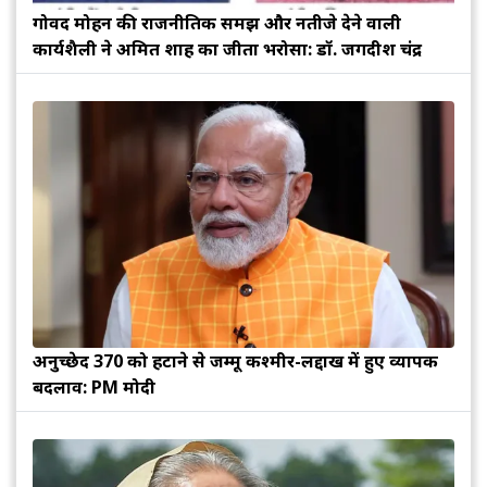
गोविंद मोहन की राजनीतिक समझ और नतीजे देने वाली
कार्यशैली ने अमित शाह का जीता भरोसा: डॉ. जगदीश चंद्र
अनुच्छेद 370 को हटाने से जम्मू कश्मीर-लद्दाख में हुए व्यापक
बदलाव: PM मोदी