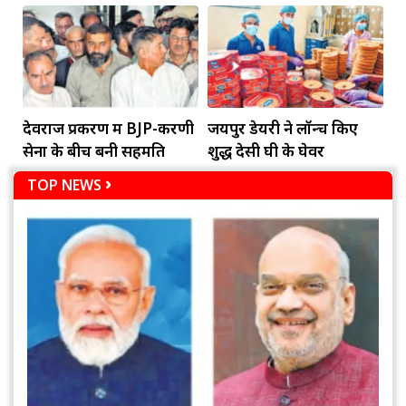
दायित्व
देवराज प्रकरण में BJP-करणी
जयपुर डेयरी ने लॉन्च किए
सेना के बीच बनी सहमति
शुद्ध देसी घी के घेवर
TOP NEWS