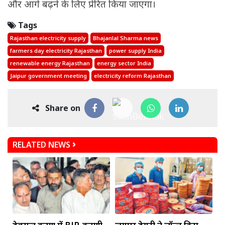
और आगे बढ़ने के लिए प्रेरित किया जाएगा।
Tags
Rajasthan electricity supply
Bhajanlal Sharma news
farmers day electricity Rajasthan
power supply India
renewable energy Rajasthan
energy sector India
Jaipur government meeting
electricity reform Rajasthan
Share on
RELATED NEWS