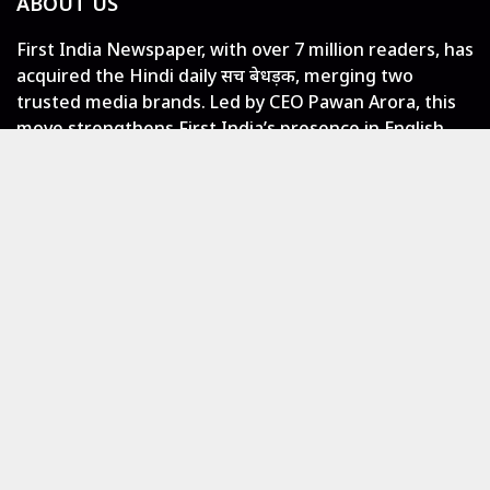
ABOUT US
First India Newspaper, with over 7 million readers, has
acquired the Hindi daily सच बेधड़क, merging two
trusted media brands. Led by CEO Pawan Arora, this
move strengthens First India’s presence in English
and Hindi print media, offering diverse and fearless
journalism.
LOCAL NEWS
Jaipur
Rajasthan
India
Entertainment
GLOBAL NEWS
World