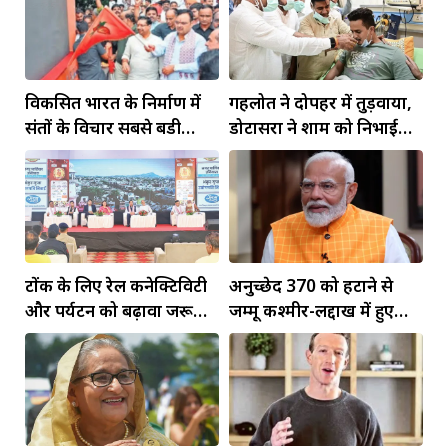
विकसित भारत के निर्माण में
गहलोत ने दोपहर में तुड़वाया,
संतों के विचार सबसे बडी
डोटासरा ने शाम को निभाई
ताकतः भजनलाल
रस्म
टोंक के लिए रेल कनेक्टिविटी
अनुच्छेद 370 को हटाने से
और पर्यटन को बढ़ावा जरूरी:
जम्मू कश्मीर-लद्दाख में हुए
कन्हैया लाल
व्यापक बदलाव: PM मोदी