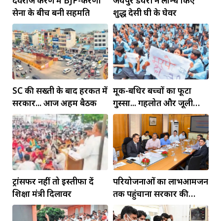
देवराज प्रकरण में BJP-करणी
जयपुर डेयरी ने लॉन्च किए
सेना के बीच बनी सहमति
शुद्ध देसी घी के घेवर
SC की सख्ती के बाद हरकत में
मूक-बधिर बच्चों का फूटा
सरकार... आज अहम बैठक
गुस्सा... गहलोत और जूली
पहुंचे तो जागा प्रशासन
ट्रांसफर नहीं तो इस्तीफा दें
परियोजनाओं का लाभआमजन
शिक्षा मंत्री दिलावर
तक पहुंचाना सरकार की
प्राथमिकता