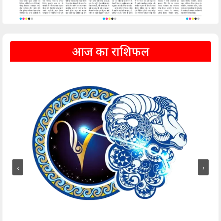
आज का राशिफल
‹
›