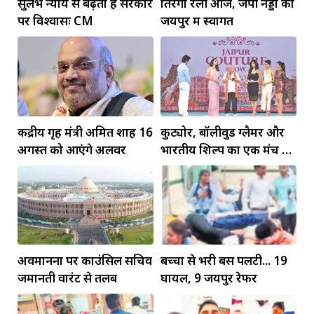
सुलभ न्याय से बढ़ता है सरकार
तिरंगा रैली आज, जेपी नड्डा का
पर विश्वासः CM
जयपुर में स्वागत
केंद्रीय गृह मंत्री अमित शाह 16
कुट्योर, बॉलीवुड ग्लैमर और
अगस्त को आएंगे अलवर
भारतीय शिल्प का एक मंच पर
जलवा
अवमानना पर काउंसिल सचिव
बच्चों से भरी बस पलटी... 19
जमानती वारंट से तलब
घायल, 9 जयपुर रेफर