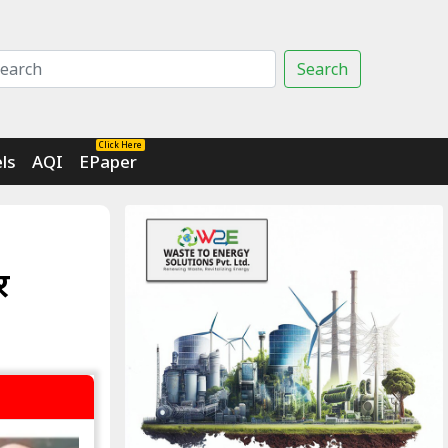
Search
Click Here
ls
AQI
EPaper
र