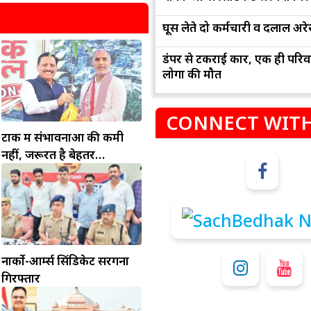
घूस लेते दो कर्मचारी व दलाल अरेस
डंपर से टकराई कार, एक ही परिव
लोगों की मौत
CONNECT WITH
टोंक में संभावनाओं की कमी
नहीं, जरूरत है बेहतर
म
कुंभ
इंफ्रास्ट्रक्चर की
संभलकर रहे, जल्दबाजी नह
धनलाभ के अवसरों में वृद्धि के साथ अपनी योजनाओं
विवादों से बचे।
पर काम करते रहे।
नार्को-आर्म्स सिंडिकेट सरगना
गिरफ्तार