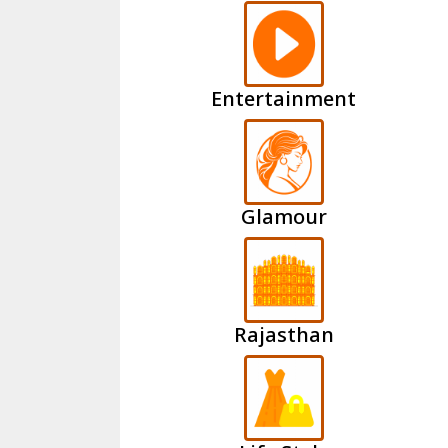
Entertainment
Glamour
Rajasthan