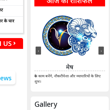
आज का राशिफल
्ट
ार के चार
 US
‹
›
ीन
मेष
ीं दिखाए। कानूनी वाद-
आर्
रुके काम बनेंगे, नौकरीपेशा और व्यापारियों के लिए
शुभ।
Gallery