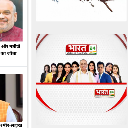
झ और नतीजे
ह का जीता
श्मीर-लद्दाख