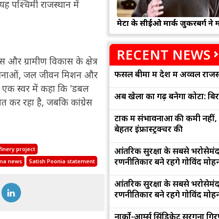
 पश्चिमी राजस्थान में
मेटा के सीईओ मार्क जुकरबर्ग ने 
RECENT NEWS
स और ग्रामीण विकास के क्षेत्र
फसल बीमा में देश में अव्वल राजस
परियोजनाओं, जल जीवन मिशन और
े एक स्वर में कहा कि 'डबल
अब खेलों का गढ़ बनेगा कोटा: बि
त कर रहा है, जबकि कांग्रेस
टोंक में संभावनाओं की कमी नहीं,
बेहतर इंफ्रास्ट्रक्चर की
आंतरिक सुरक्षा के सबसे भरोसेमं
inery project
रणनीतिकार बने रहेंगे गोविंद मोह
rma news
Satish Poonia statement
आंतरिक सुरक्षा के सबसे भरोसेमं
रणनीतिकार बने रहेंगे गोविंद मोह
नार्को-आर्म्स सिंडिकेट सरगना गिर