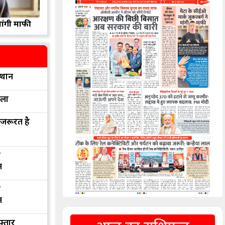
मांगी माफी
्थान
रला
 जरूरत है
द
न
द
न
फ्तार