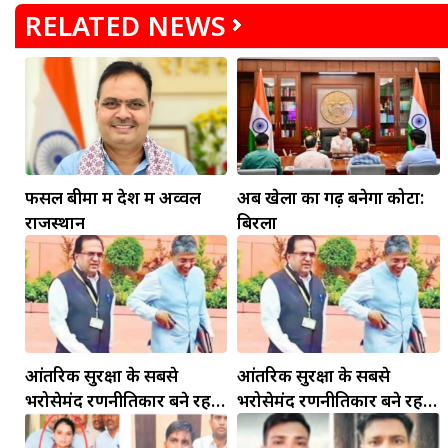
RELATED NEWS
फसल बीमा में देश में अव्वल
अब खेलों का गढ़ बनेगा कोटा:
राजस्थान
बिरला
मकर
धनु
सुखद पलों की प्राप्ति होगी। फिजूल के खर्चे बढ़ेंगे,
सुख सुविधाओं में इजाफा होगा।
, कोई बड़ी डील हाथ लग सकती
आंतरिक सुरक्षा के सबसे
आंतरिक सुरक्षा के सबसे
भरोसेमंद रणनीतिकार बने रहेंगे
भरोसेमंद रणनीतिकार बने रहेंगे
गोविंद मोहन
गोविंद मोहन