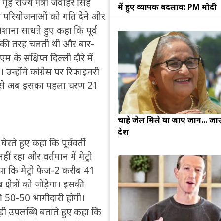
गृह राज्य मंत्री जवाहर सिंह
में हुए व्यापक बदलाव: PM मोदी
कास परियोजनाओं को गति देने और
 निशाना साधते हुए कहा कि पूर्व
पन' की तरह चलती थी और बार-
के संक्षिप्त दिल्ली दौरे में
न्होंने कांग्रेस पर रिफाइनरी
योग से अब इसका पहला चरण 21
चाहे जेल मिले या जाए जान... जा
देश
 घेरते हुए कहा कि पूर्ववर्ती
ं रहा और वर्तमान में मेट्रो
ाया कि मेट्रो फेज-2 करीब 41
्षेत्रों को जोड़ेगा। इसकी
की 50-50 भागीदारी होगी।
़ी उपलब्धि बताते हुए कहा कि