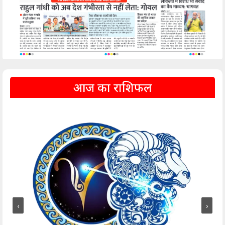
आज का राशिफल
‹
›