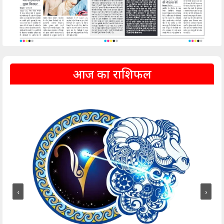
आज का राशिफल
‹
›