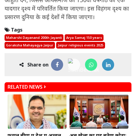
आहुति देंगे, जिससे आर्यसमाज की 150वीं वर्षगांठ को एक
यादगार दृश्य में परिवर्तित किया जाएगा। इस विहंगम दृश्य का
प्रसारण दुनिया के कई देशों में किया जाएगा।
Tags
Maharshi Dayanand 200th Jayanti
Arya Samaj 150 years
Goraksha Mahayagya Jaipur
Jaipur religious events 2025
Share on
RELATED NEWS
फसल बीमा में देश में अव्वल
अब खेलों का गढ़ बनेगा कोटा: