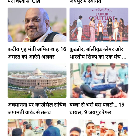
पर विश्वासः CM
जयपुर में स्वागत
केंद्रीय गृह मंत्री अमित शाह 16
कुट्योर, बॉलीवुड ग्लैमर और
अगस्त को आएंगे अलवर
भारतीय शिल्प का एक मंच पर
जलवा
अवमानना पर काउंसिल सचिव
बच्चों से भरी बस पलटी... 19
जमानती वारंट से तलब
घायल, 9 जयपुर रेफर