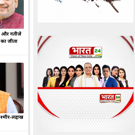
झ और नतीजे
ह का जीता
श्मीर-लद्दाख