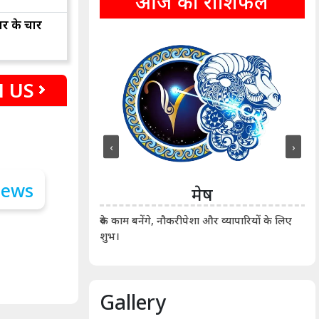
आज का राशिफल
ार के चार
 US
‹
›
ीन
मेष
ीं दिखाए। कानूनी वाद-
आर्
रुके काम बनेंगे, नौकरीपेशा और व्यापारियों के लिए
शुभ।
Gallery