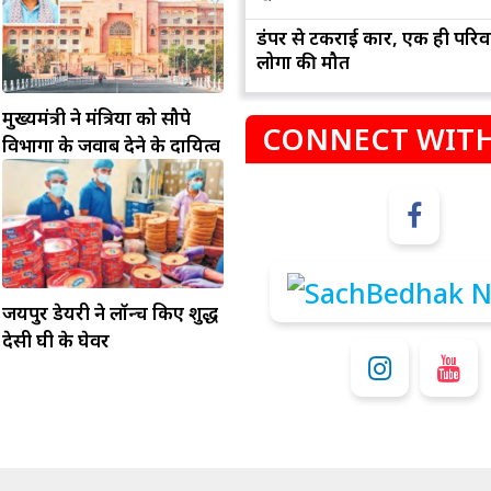
डंपर से टकराई कार, एक ही परिव
लोगों की मौत
मुख्यमंत्री ने मंत्रियों को सौपे
CONNECT WITH
विभागों के जवाब देने के दायित्व
म
कुंभ
संभलकर रहे, जल्दबाजी नह
धनलाभ के अवसरों में वृद्धि के साथ अपनी योजनाओं
जयपुर डेयरी ने लॉन्च किए शुद्ध
विवादों से बचे।
पर काम करते रहे।
देसी घी के घेवर