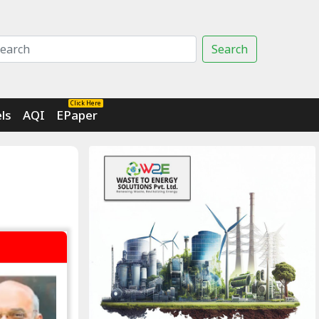
Search
Click Here
ls
AQI
EPaper