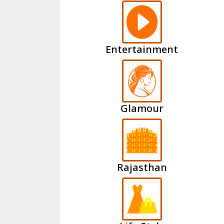
Entertainment
Glamour
Rajasthan