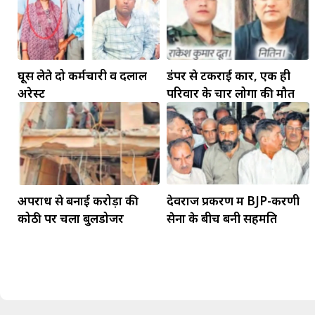
घूस लेते दो कर्मचारी व दलाल
डंपर से टकराई कार, एक ही
अरेस्ट
परिवार के चार लोगों की मौत
मकर
धनु
सुखद पलों की प्राप्ति होगी। फिजूल के खर्चे बढ़ेंगे,
अपराध से बनाई करोड़ों की
देवराज प्रकरण में BJP-करणी
सुख सुविधाओं में इजाफा होगा।
, कोई बड़ी डील हाथ लग सकती
कोठी पर चला बुलडोजर
सेना के बीच बनी सहमति