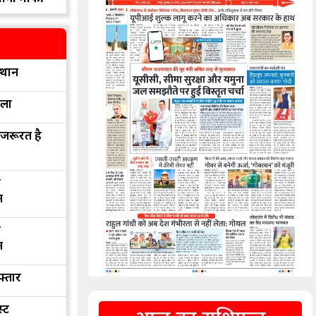
्थान
रला
 जरूरत है
द
न
द
न
फ्तार
्ट