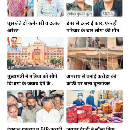
घूस लेते दो कर्मचारी व दलाल
डंपर से टकराई कार, एक ही
अरेस्ट
परिवार के चार लोगों की मौत
मुख्यमंत्री ने मंत्रियों को सौपे
अपराध से बनाई करोड़ों की
विभागों के जवाब देने के
कोठी पर चला बुलडोजर
दायित्व
देवराज प्रकरण में BJP-करणी
जयपुर डेयरी ने लॉन्च किए