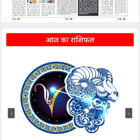
आज का राशिफल
‹
›