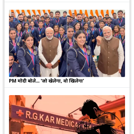
PM मोदी बोले... 'जो खेलेगा, वो खिलेगा'