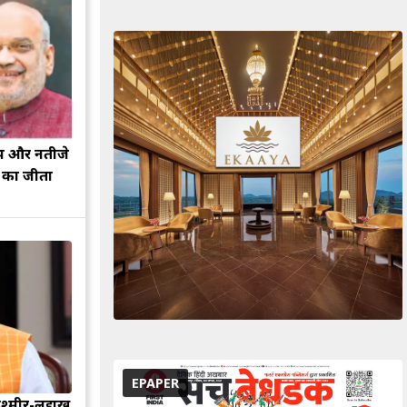
झ और नतीजे
ह का जीता
EPAPER
श्मीर-लद्दाख