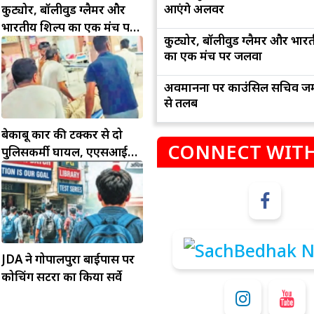
आएंगे अलवर
कुट्योर, बॉलीवुड ग्लैमर और
भारतीय शिल्प का एक मंच पर
कुट्योर, बॉलीवुड ग्लैमर और भार
जलवा
का एक मंच पर जलवा
अवमानना पर काउंसिल सचिव जम
से तलब
बेकाबू कार की टक्कर से दो
CONNECT WITH
पुलिसकर्मी घायल, एएसआई
म
कुंभ
की हालत गंभीर
संभलकर रहे, जल्दबाजी नह
धनलाभ के अवसरों में वृद्धि के साथ अपनी योजनाओं
विवादों से बचे।
पर काम करते रहे।
JDA ने गोपालपुरा बाईपास पर
कोचिंग सेंटरों का किया सर्वे