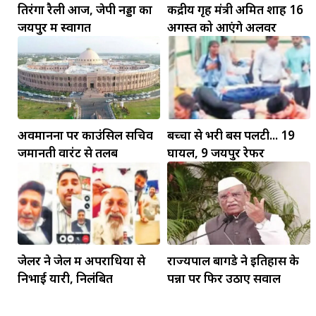
तिरंगा रैली आज, जेपी नड्डा का
केंद्रीय गृह मंत्री अमित शाह 16
जयपुर में स्वागत
अगस्त को आएंगे अलवर
अवमानना पर काउंसिल सचिव
बच्चों से भरी बस पलटी... 19
जमानती वारंट से तलब
घायल, 9 जयपुर रेफर
मकर
धनु
सुखद पलों की प्राप्ति होगी। फिजूल के खर्चे बढ़ेंगे,
सुख सुविधाओं में इजाफा होगा।
, कोई बड़ी डील हाथ लग सकती
जेलर ने जेल में अपराधियों से
राज्यपाल बागडे ने इतिहास के
निभाई यारी, निलंबित
पन्नों पर फिर उठाए सवाल