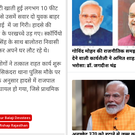
र पलटी खाती हुई लगभग 10 फीट
 से उसमें सवार दो युवक बाहर
ई में जा गिरी। हादसे की
 परखच्चे उड़ गए। स्कॉर्पियो
 सिंह के साथ बालोतरा निवासी
कर अपने घर लौट रहे थे।
गोविंद मोहन की राजनीतिक सम
देने वाली कार्यशैली ने अमित शा
 ने तत्काल राहत कार्य शुरू
भरोसा: डॉ. जगदीश चंद्र
सिकंदरा थाना पुलिस मौके पर
 अनुसार हादसे में राजपाल
घायल हो गया, जिसे प्राथमिक
r Balaji Devotees
ishap Rajasthan
अनुच्छेद 370 को हटाने से जम्मू क