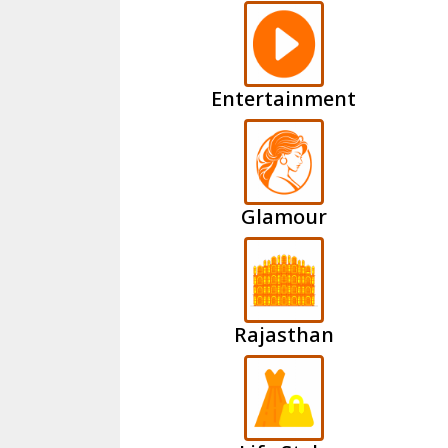
Entertainment
Glamour
Rajasthan