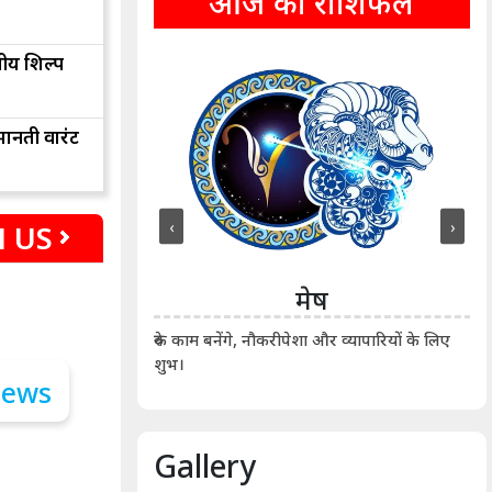
आज का राशिफल
तीय शिल्प
ानती वारंट
‹
›
 US
ीन
मेष
ीं दिखाए। कानूनी वाद-
आर्
रुके काम बनेंगे, नौकरीपेशा और व्यापारियों के लिए
शुभ।
Gallery