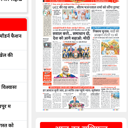
मॉडर्न फैशन
 खेल की
 विश्वासः
ुर में
अगस्त को