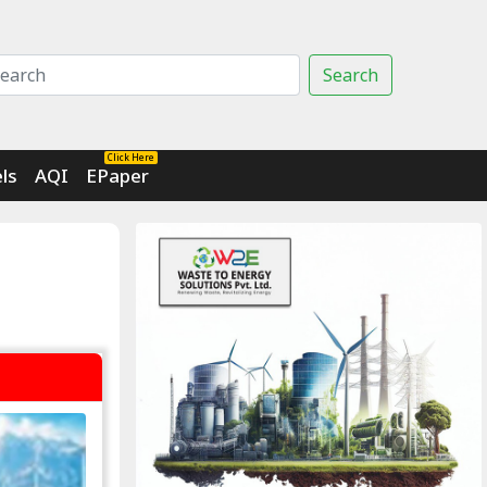
Search
Click Here
ls
AQI
EPaper