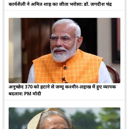
कार्यशैली ने अमित शाह का जीता भरोसा: डॉ. जगदीश चंद्र
अनुच्छेद 370 को हटाने से जम्मू कश्मीर-लद्दाख में हुए व्यापक
बदलाव: PM मोदी