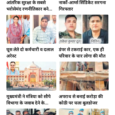
आंतरिक सुरक्षा के सबसे
नार्को-आर्म्स सिंडिकेट सरगना
भरोसेमंद रणनीतिकार बने
गिरफ्तार
रहेंगे गोविंद मोहन
घूस लेते दो कर्मचारी व दलाल
डंपर से टकराई कार, एक ही
अरेस्ट
परिवार के चार लोगों की मौत
मुख्यमंत्री ने मंत्रियों को सौपे
अपराध से बनाई करोड़ों की
विभागों के जवाब देने के
कोठी पर चला बुलडोजर
दायित्व