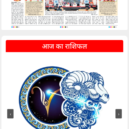
आज का राशिफल
‹
›