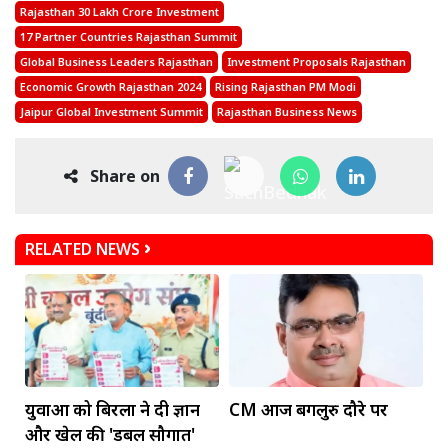
Rajasthan 30 Lakh Crore Investment
17 Partner Countries Rajasthan Summit
Global Business Leaders Rajasthan
Investment Proposals Rajasthan
Economic Growth Rajasthan 2024
Rising Rajasthan PM Modi
Jaipur Global Investment Summit
Rajasthan Business News
Share on
RELATED NEWS
युवाओं को बिरला ने दी ज्ञान
CM आज बेंगलुरु दौरे पर
और खेल की 'डबल सौगात'