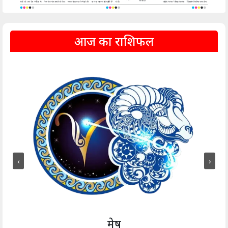
आज का राशिफल
‹
›
मेष