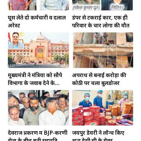
घूस लेते दो कर्मचारी व दलाल
डंपर से टकराई कार, एक ही
अरेस्ट
परिवार के चार लोगों की मौत
मुख्यमंत्री ने मंत्रियों को सौपे
अपराध से बनाई करोड़ों की
विभागों के जवाब देने के
कोठी पर चला बुलडोजर
दायित्व
देवराज प्रकरण में BJP-करणी
जयपुर डेयरी ने लॉन्च किए
सेना के बीच बनी सहमति
शुद्ध देसी घी के घेवर