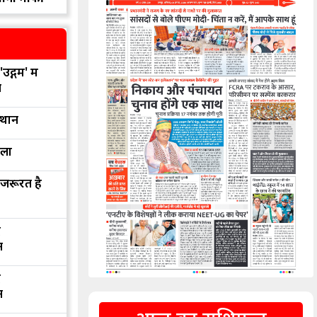
उद्गम' में
न
्थान
रला
 जरूरत है
द
न
द
न