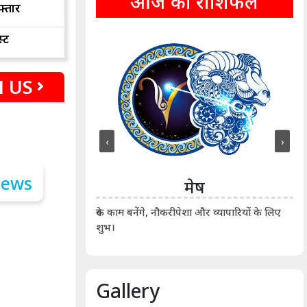
आज का राशिफल
फ्तार
्ट
 US
‹
›
ीन
मेष
ीं दिखाए। कानूनी वाद-
आर्
रुके काम बनेंगे, नौकरीपेशा और व्यापारियों के लिए
शुभ।
Gallery