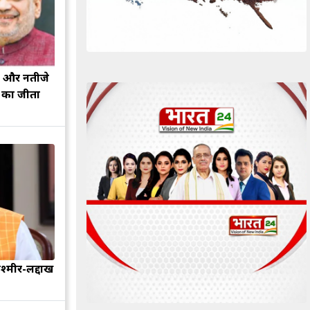
झ और नतीजे
ह का जीता
श्मीर-लद्दाख