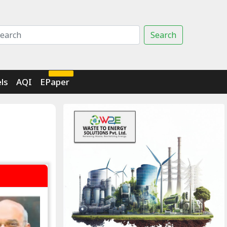
Search
Click Here
ls
AQI
EPaper