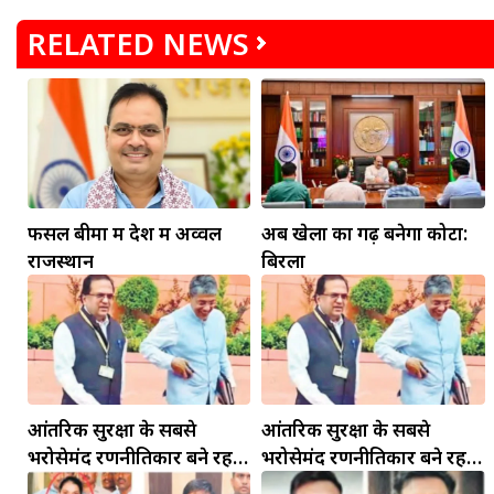
RELATED NEWS
फसल बीमा में देश में अव्वल
अब खेलों का गढ़ बनेगा कोटा:
मकर
राजस्थान
बिरला
धनु
सुखद पलों की प्राप्ति होगी। फिजूल के खर्चे बढ़ेंगे,
सुख सुविधाओं में इजाफा होगा।
, कोई बड़ी डील हाथ लग सकती
आंतरिक सुरक्षा के सबसे
आंतरिक सुरक्षा के सबसे
भरोसेमंद रणनीतिकार बने रहेंगे
भरोसेमंद रणनीतिकार बने रहेंगे
गोविंद मोहन
गोविंद मोहन