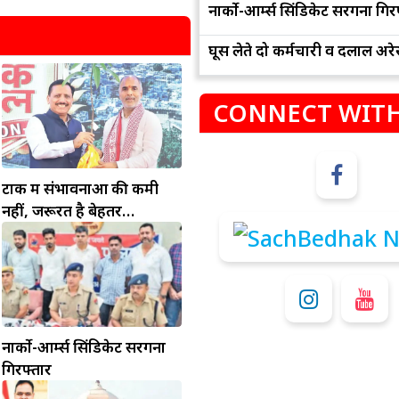
नार्को-आर्म्स सिंडिकेट सरगना गिर
घूस लेते दो कर्मचारी व दलाल अरेस
CONNECT WITH
टोंक में संभावनाओं की कमी
म
कुंभ
नहीं, जरूरत है बेहतर
इंफ्रास्ट्रक्चर की
संभलकर रहे, जल्दबाजी नह
धनलाभ के अवसरों में वृद्धि के साथ अपनी योजनाओं
विवादों से बचे।
पर काम करते रहे।
नार्को-आर्म्स सिंडिकेट सरगना
गिरफ्तार