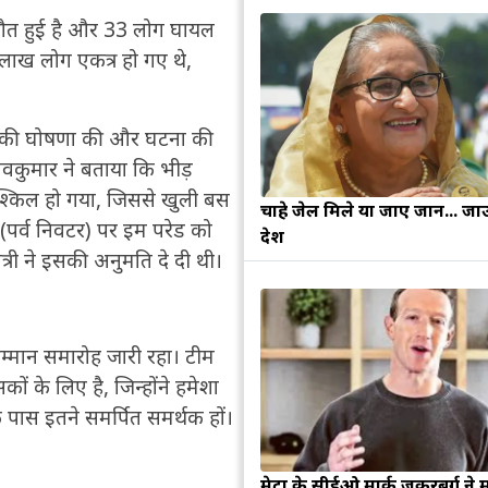
 की मौत हुई है और 33 लोग घायल
न लाख लोग एकत्र हो गए थे,
ेने की घोषणा की और घटना की
शिवकुमार ने बताया कि भीड़
श्किल हो गया, जिससे खुली बस
चाहे जेल मिले या जाए जान... जा
्य (पर्व निवटर) पर इम परेड को
देश
त्री ने इसकी अनुमति दे दी थी।
सम्मान समारोह जारी रहा। टीम
ं के लिए है, जिन्होंने हमेशा
े पास इतने समर्पित समर्थक हों।
मेटा के सीईओ मार्क जुकरबर्ग ने 