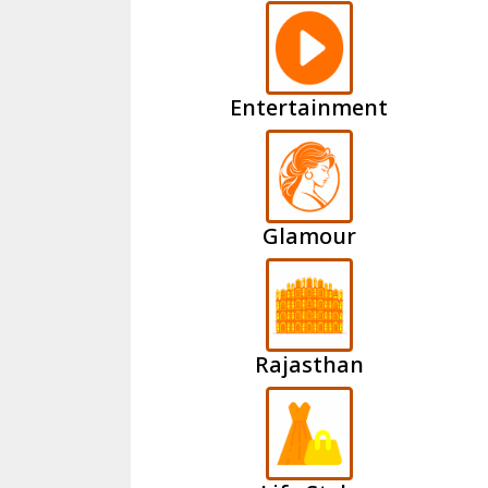
Entertainment
Glamour
Rajasthan