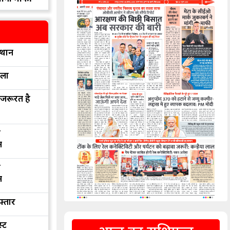
्थान
रला
 जरूरत है
द
न
द
न
फ्तार
्ट