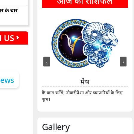
आज का राशिफल
ार के चार
 US
‹
›
ीन
मेष
ीं दिखाए। कानूनी वाद-
आर्
रुके काम बनेंगे, नौकरीपेशा और व्यापारियों के लिए
शुभ।
Gallery