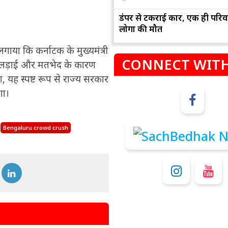
डंपर से टकराई कार, एक ही परिव
लोगों की मौत
 लगाया कि कर्नाटक के मुख्यमंत्री
CONNECT WITH
सी लड़ाई और मतभेद के कारण
ा, यह स्पष्ट रूप से राज्य सरकार
गा।
म
कुंभ
Bengaluru crowd crush
संभलकर रहे, जल्दबाजी नह
धनलाभ के अवसरों में वृद्धि के साथ अपनी योजनाओं
विवादों से बचे।
पर काम करते रहे।