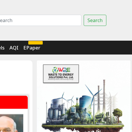
Search
Click Here
ls
AQI
EPaper