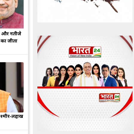
झ और नतीजे
ह का जीता
श्मीर-लद्दाख