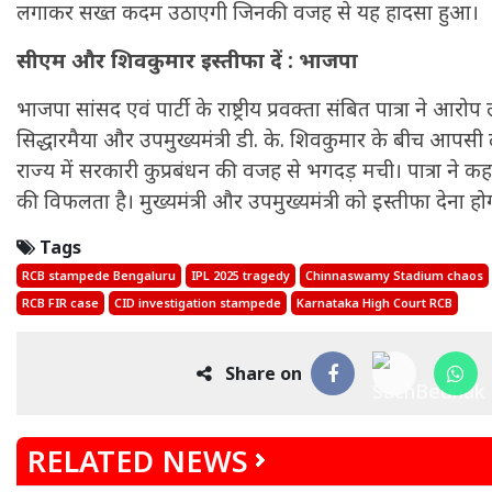
लगाकर सख्त कदम उठाएगी जिनकी वजह से यह हादसा हुआ।
सीएम और शिवकुमार इस्तीफा दें : भाजपा
भाजपा सांसद एवं पार्टी के राष्ट्रीय प्रवक्ता संबित पात्रा ने आरोप
सिद्धारमैया और उपमुख्यमंत्री डी. के. शिवकुमार के बीच आप
राज्य में सरकारी कुप्रबंधन की वजह से भगदड़ मची। पात्रा ने कह
की विफलता है। मुख्यमंत्री और उपमुख्यमंत्री को इस्तीफा देना हो
Tags
मकर
RCB stampede Bengaluru
IPL 2025 tragedy
Chinnaswamy Stadium chaos
धनु
सुखद पलों की प्राप्ति होगी। फिजूल के खर्चे बढ़ेंगे,
RCB FIR case
CID investigation stampede
Karnataka High Court RCB
सुख सुविधाओं में इजाफा होगा।
, कोई बड़ी डील हाथ लग सकती
Share on
RELATED NEWS