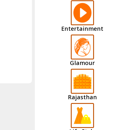
Entertainment
Glamour
Rajasthan