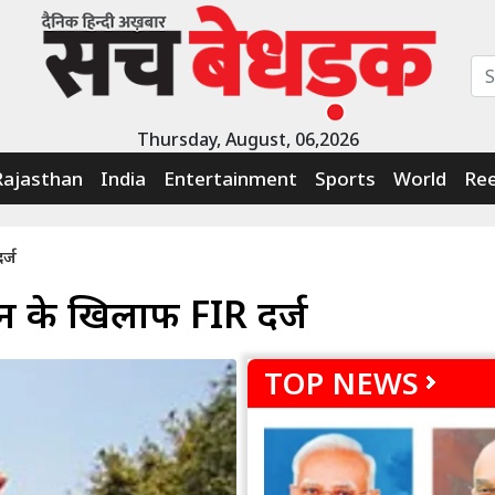
Thursday, August, 06,2026
Rajasthan
India
Entertainment
Sports
World
Ree
र्ज
न के खिलाफ FIR दर्ज
TOP NEWS