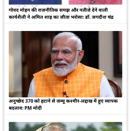
गोविंद मोहन की राजनीतिक समझ और नतीजे देने वाली
कार्यशैली ने अमित शाह का जीता भरोसा: डॉ. जगदीश चंद्र
अनुच्छेद 370 को हटाने से जम्मू कश्मीर-लद्दाख में हुए व्यापक
बदलाव: PM मोदी