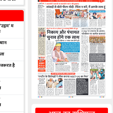
उद्गम' में
न
्थान
रला
 जरूरत है
द
न
द
न