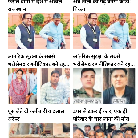
फसल बीमा में देश में अव्वल
अब खेलों का गढ़ बनेगा कोटा:
राजस्थान
बिरला
आंतरिक सुरक्षा के सबसे
आंतरिक सुरक्षा के सबसे
भरोसेमंद रणनीतिकार बने रहेंगे
भरोसेमंद रणनीतिकार बने रहेंगे
गोविंद मोहन
गोविंद मोहन
मकर
धनु
सुखद पलों की प्राप्ति होगी। फिजूल के खर्चे बढ़ेंगे,
सुख सुविधाओं में इजाफा होगा।
, कोई बड़ी डील हाथ लग सकती
घूस लेते दो कर्मचारी व दलाल
डंपर से टकराई कार, एक ही
अरेस्ट
परिवार के चार लोगों की मौत