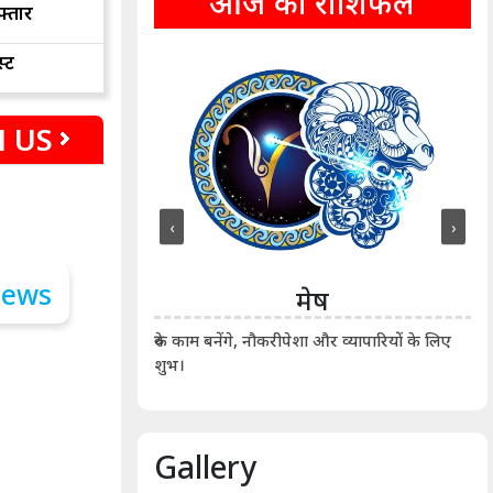
आज का राशिफल
फ्तार
्ट
 US
‹
›
ीन
मेष
ीं दिखाए। कानूनी वाद-
आर्
रुके काम बनेंगे, नौकरीपेशा और व्यापारियों के लिए
शुभ।
Gallery