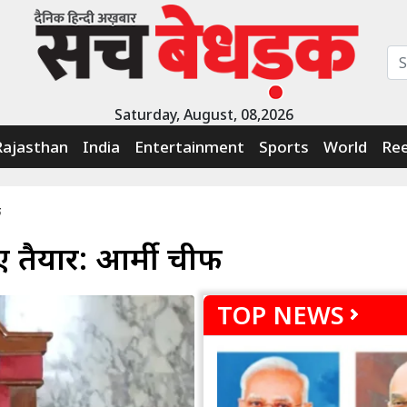
Saturday, August, 08,2026
Rajasthan
India
Entertainment
Sports
World
Ree
फ
ए तैयार: आर्मी चीफ
TOP NEWS