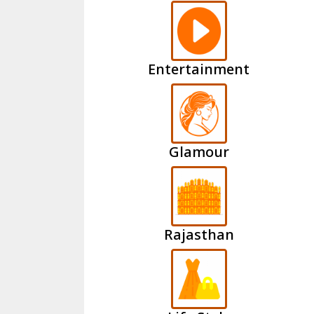
Entertainment
Glamour
Rajasthan