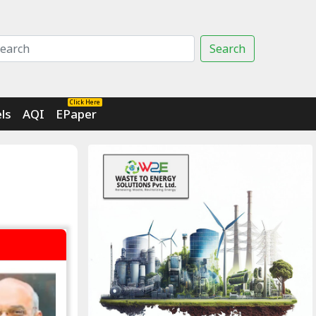
Search
Click Here
ls
AQI
EPaper