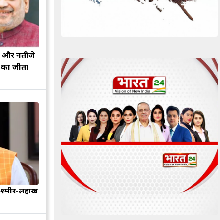
झ और नतीजे
ह का जीता
श्मीर-लद्दाख