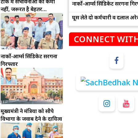
टोंक में संभावनाओं की कमी
नार्को-आर्म्स सिंडिकेट सरगना गिर
नहीं, जरूरत है बेहतर
इंफ्रास्ट्रक्चर की
घूस लेते दो कर्मचारी व दलाल अरेस
CONNECT WITH
नार्को-आर्म्स सिंडिकेट सरगना
गिरफ्तार
म
कुंभ
संभलकर रहे, जल्दबाजी नह
धनलाभ के अवसरों में वृद्धि के साथ अपनी योजनाओं
विवादों से बचे।
पर काम करते रहे।
मुख्यमंत्री ने मंत्रियों को सौपे
विभागों के जवाब देने के दायित्व