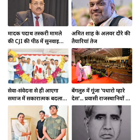
मादक पदार्थ तस्करी मामले
अमित शाह के अलवर दौरे की
की CJI की पीठ में सुनवाई
तैयारियां तेज
आज
सेवा-संवेदना से ही आएगा
बेंगलुरु में गूंजा 'पधारो म्हारे
समाज में सकारात्मक बदलाव:
देस'... प्रवासी राजस्थानियों को
बिरला
सीएम ने दिया न्योता