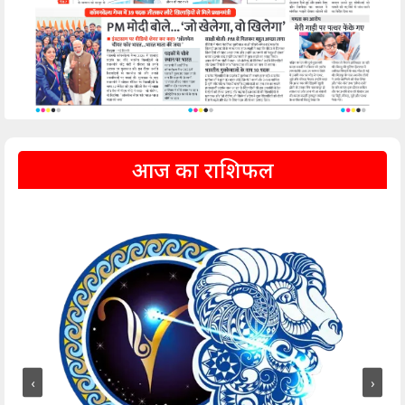
आज का राशिफल
‹
›