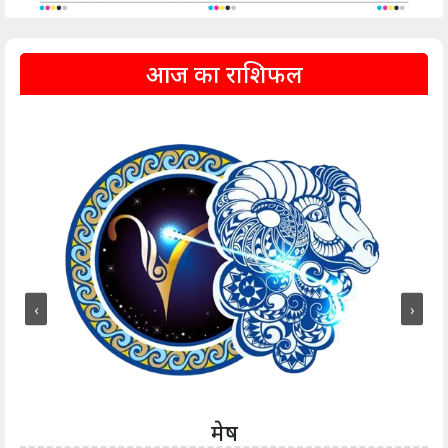
आज का राशिफल
‹
›
मेष