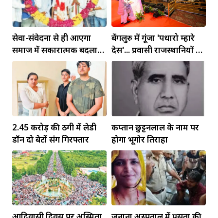
सेवा-संवेदना से ही आएगा
बेंगलुरु में गूंजा 'पधारो म्हारे
समाज में सकारात्मक बदलाव:
देस'... प्रवासी राजस्थानियों को
बिरला
सीएम ने दिया न्योता
2.45 करोड़ की ठगी में लेडी
कप्तान छुट्टनलाल के नाम पर
डॉन दो बेटों संग गिरफ्तार
होगा भूगोर तिराहा
आदिवासी दिवस पर अस्मिता
जनाना अस्पताल में प्रसूता की