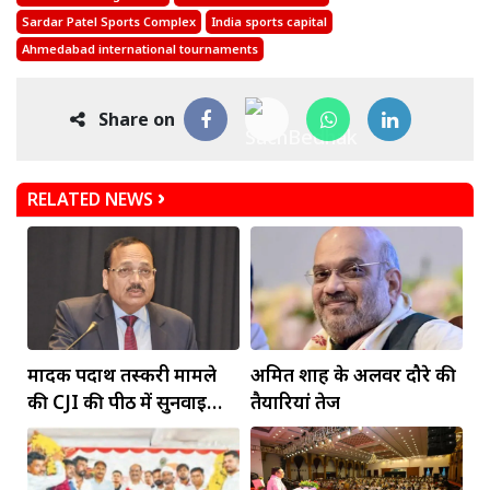
Sardar Patel Sports Complex
India sports capital
Ahmedabad international tournaments
Share on
RELATED NEWS
मादक पदार्थ तस्करी मामले
अमित शाह के अलवर दौरे की
की CJI की पीठ में सुनवाई
तैयारियां तेज
आज