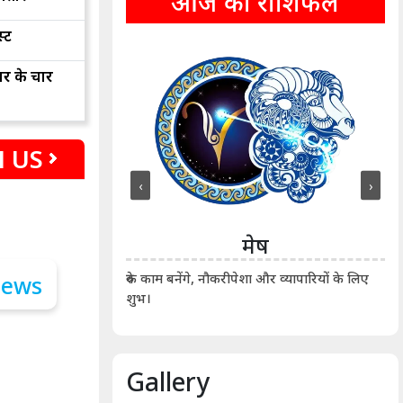
आज का राशिफल
्ट
ार के चार
 US
‹
›
ीन
मेष
ीं दिखाए। कानूनी वाद-
आर्
रुके काम बनेंगे, नौकरीपेशा और व्यापारियों के लिए
शुभ।
Gallery