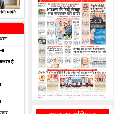
मांगी माफी
्थान
रला
 जरूरत है
द
न
द
न
फ्तार