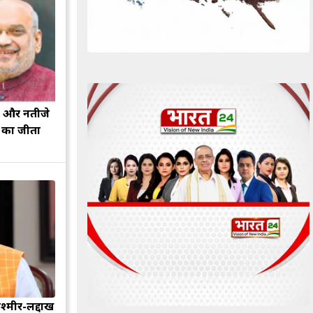
झ और नतीजे
ह का जीता
श्मीर-लद्दाख