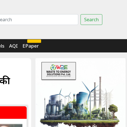
Search
Click Here
ls
AQI
EPaper
 की