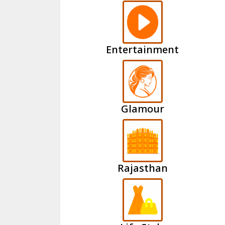
Entertainment
Glamour
Rajasthan