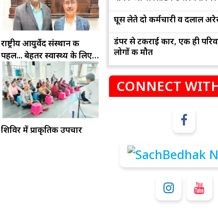
घूस लेते दो कर्मचारी व दलाल अरेस
डंपर से टकराई कार, एक ही परिव
राष्ट्रीय आयुर्वेद संस्थान की
लोगों की मौत
पहल... बेहतर स्वास्थ्य के लिए
हमारे शरीर की प्रकृति को
जानना जरूरी 2014
CONNECT WITH
म
कुंभ
शिविर में प्राकृतिक उपचार
संभलकर रहे, जल्दबाजी नह
धनलाभ के अवसरों में वृद्धि के साथ अपनी योजनाओं
विवादों से बचे।
पर काम करते रहे।