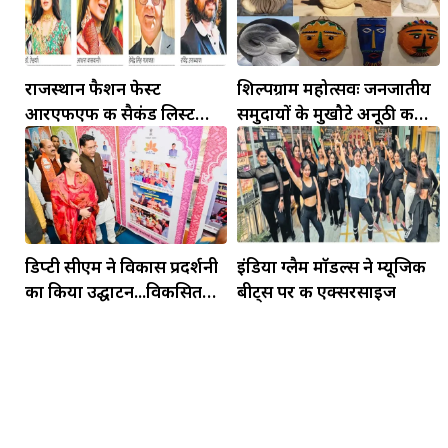
राजस्थान फैशन फेस्ट
शिल्पग्राम महोत्सवः जनजातीय
आरएफएफ की सैकंड लिस्ट
समुदायों के मुखौटे अनूठी कला
जारी...प्लेबैक सिंगर व डांस
के उदाहरण, स्टोन के बड़े एस्ट्रो
टीचर युवाओं के साथ जर्नी करेंगे
साइन और मुखौटे होंगे आकर्षण
शेयर
के...
मकर
धनु
डिप्टी सीएम ने विकास प्रदर्शनी
इंडिया ग्लैम मॉडल्स ने म्यूजिक
सुखद पलों की प्राप्ति होगी। फिजूल के खर्चे बढ़ेंगे,
का किया उद्घाटन...विकसित
बीट्स पर की एक्सरसाइज
सुख सुविधाओं में इजाफा होगा।
, कोई बड़ी डील हाथ लग सकती
राजस्थान बनाने की ओर सभी
अग्रसरः दीया कुमारी