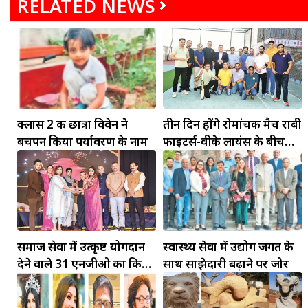
RELATED NEWS
क्लास 2 की छात्रा विवेन ने
तीन दिन होंगे रोमांचक मैच राबी
बचपन किया पर्यावरण के नाम
फाइटर्स-वीके लायंस के बीच
मुकाबला स्ट्रीट क्रिकेट नियमों ने
बढ़ाया मैच का रोमांच
समाज सेवा में उत्कृष्ट योगदान
स्वास्थ्य सेवा में उद्योग जगत के
देने वाले 31 एनजीओ का किया
साथ साझेदारी बढ़ाने पर जोर
सम्मान